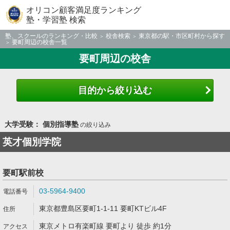
オリコン顧客満足度ランキング
塾・学習塾 検索
塾、スクールのランキング・比較
校舎検索
東京都の駅・市区町村から探す
要町周辺の校舎一覧
要町周辺の校舎
目的から絞り込む
大学受験： 個別指導塾
の絞り込み
英才個別学院
要町駅前校
03-5964-9400
東京都豊島区要町1-1-11 要町KTビル4F
東京メトロ有楽町線 要町より 徒歩 約1分