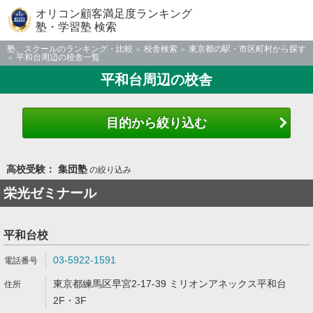
オリコン顧客満足度ランキング
塾・学習塾 検索
塾、スクールのランキング・比較
校舎検索
東京都の駅・市区町村から探す
平和台周辺の校舎一覧
平和台周辺の校舎
目的から絞り込む
高校受験： 集団塾
の絞り込み
栄光ゼミナール
平和台校
03-5922-1591
東京都練馬区早宮2-17-39 ミリオンアネックス平和台
2F・3F