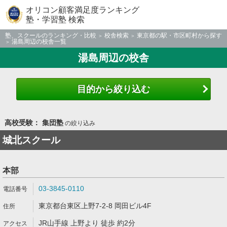
オリコン顧客満足度ランキング
塾・学習塾 検索
塾、スクールのランキング・比較
校舎検索
東京都の駅・市区町村から探す
湯島周辺の校舎一覧
湯島周辺の校舎
目的から絞り込む
高校受験： 集団塾
の絞り込み
城北スクール
本部
03-3845-0110
東京都台東区上野7-2-8 岡田ビル4F
JR山手線 上野より 徒歩 約2分