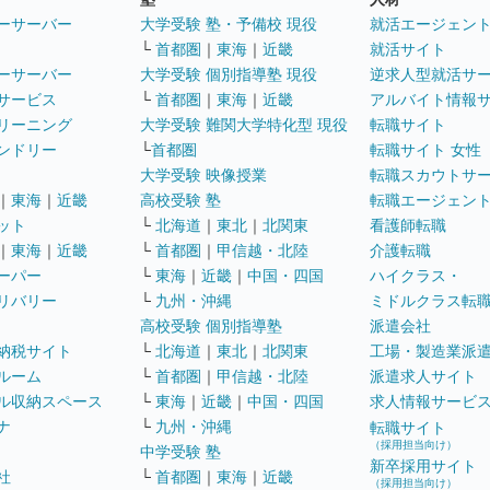
ーサーバー
大学受験 塾・予備校 現役
就活エージェン
└
首都圏
｜
東海
｜
近畿
就活サイト
ーサーバー
大学受験 個別指導塾 現役
逆求人型就活サ
サービス
└
首都圏
｜
東海
｜
近畿
アルバイト情報
リーニング
大学受験 難関大学特化型 現役
転職サイト
ンドリー
└
首都圏
転職サイト 女性
大学受験 映像授業
転職スカウトサ
｜
東海
｜
近畿
高校受験 塾
転職エージェン
ット
└
北海道
｜
東北
｜
北関東
看護師転職
｜
東海
｜
近畿
└
首都圏
｜
甲信越・北陸
介護転職
ーパー
└
東海
｜
近畿
｜
中国・四国
ハイクラス・
リバリー
└
九州・沖縄
ミドルクラス転
高校受験 個別指導塾
派遣会社
納税サイト
└
北海道
｜
東北
｜
北関東
工場・製造業派
ルーム
└
首都圏
｜
甲信越・北陸
派遣求人サイト
ル収納スペース
└
東海
｜
近畿
｜
中国・四国
求人情報サービ
ナ
└
九州・沖縄
転職サイト
（採用担当向け）
中学受験 塾
新卒採用サイト
社
└
首都圏
｜
東海
｜
近畿
（採用担当向け）