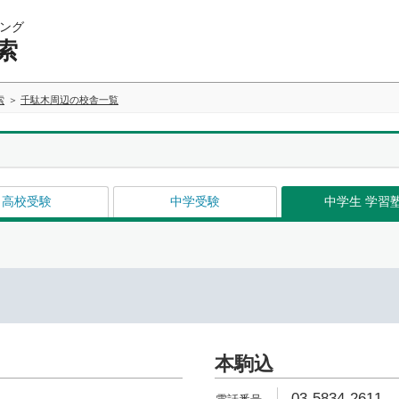
ング
索
索
千駄木周辺の校舎一覧
高校受験
中学受験
中学生 学習
本駒込
03-5834-2611