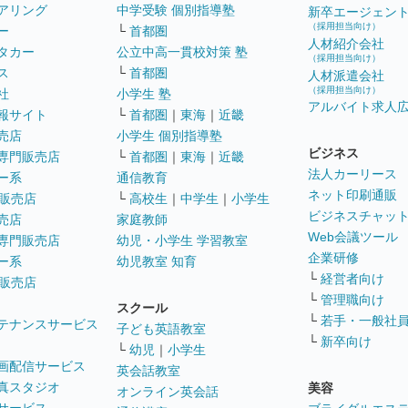
アリング
中学受験 個別指導塾
新卒エージェン
（採用担当向け）
ー
└
首都圏
人材紹介会社
タカー
公立中高一貫校対策 塾
（採用担当向け）
ス
└
首都圏
人材派遣会社
（採用担当向け）
社
小学生 塾
アルバイト求人
報サイト
└
首都圏
｜
東海
｜
近畿
売店
小学生 個別指導塾
ビジネス
専門販売店
└
首都圏
｜
東海
｜
近畿
法人カーリース
ー系
通信教育
ネット印刷通販
販売店
└
高校生
｜
中学生
｜
小学生
ビジネスチャッ
売店
家庭教師
Web会議ツール
専門販売店
幼児・小学生 学習教室
企業研修
ー系
幼児教室 知育
└
経営者向け
販売店
└
管理職向け
スクール
└
若手・一般社
テナンスサービス
子ども英語教室
└
新卒向け
└
幼児
｜
小学生
画配信サービス
英会話教室
真スタジオ
美容
オンライン英会話