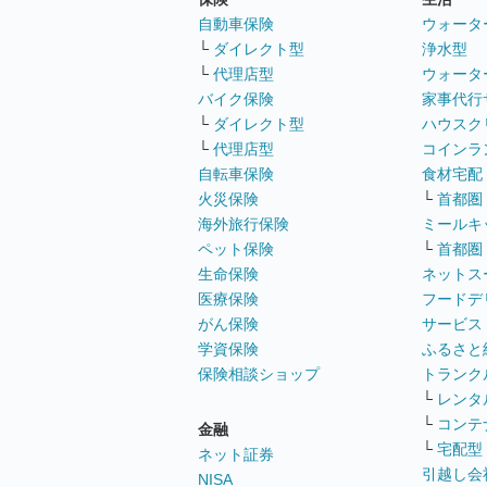
自動車保険
ウォータ
└
ダイレクト型
浄水型
└
代理店型
ウォータ
バイク保険
家事代行
└
ダイレクト型
ハウスク
└
代理店型
コインラ
自転車保険
食材宅配
火災保険
└
首都圏
海外旅行保険
ミールキ
ペット保険
└
首都圏
生命保険
ネットス
医療保険
フードデ
がん保険
サービス
学資保険
ふるさと
保険相談ショップ
トランク
└
レンタ
└
コンテ
金融
└
宅配型
ネット証券
引越し会
NISA