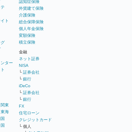
テ
認知症保険
ステ
外貨建て保険
介護保険
サイト
総合保障保険
個人年金保険
変額保険
積立保険
ング
グ
金融
ネット証券
ウンター
NISA
イト
└
証券会社
リ
└
銀行
iDeCo
└
証券会社
└
銀行
｜
関東
FX
｜
東海
住宅ローン
四国
クレジットカード
全国
└ 個人