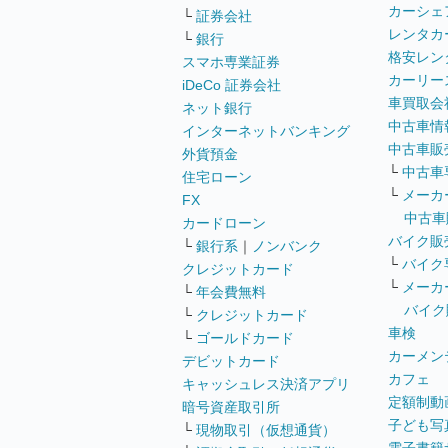
カーシェ
└
証券会社
レンタカ
└
銀行
格安レン
スマホ専業証券
カーリー
iDeCo 証券会社
車買取会
ネット銀行
中古車情
インターネットバンキング
中古車販
外貨預金
└
中古車
住宅ローン
└
メーカ
FX
中古車
カードローン
バイク販
└
銀行系
｜
ノンバンク
└
バイク
クレジットカード
└
メーカ
└
年会費無料
バイク
└
クレジットカード
車検
└
ゴールドカード
カーメン
デビットカード
カフェ
キャッシュレス決済アプリ
定額制動
暗号資産取引所
子ども写
└
現物取引（仮想通貨）