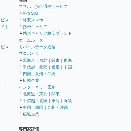
ト
スマホ・携帯通信サービス
└
格安SIM
ービス
└
格安スマホ
サイト
└
携帯キャリア
└
携帯キャリア格安ブランド
ホームルーター
ービス
モバイルデータ通信
ト
プロバイダ
└
北海道
｜
東北
｜
関東
｜
東海
└
甲信越・北陸
｜
近畿
｜
中国
└
四国
｜
九州・沖縄
職
└
広域企業
インターネット回線
遣
└
北海道
｜
東北
｜
関東
└
甲信越・北陸
｜
東海
｜
近畿
ス
└
中国・四国
｜
九州・沖縄
└
広域企業
専門家評価