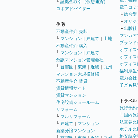
電子書籍
└
証拠金取引（仮想通貨）
電子コミ
ロボアドバイザー
└
総合型
└
オリジ
住宅
└
出版社
不動産仲介 売却
マンガア
└
マンション
｜
戸建て
｜
土地
ブランド
不動産仲介 購入
オフィス
└
マンション
｜
戸建て
オフィス
分譲マンション管理会社
オフィス
└
首都圏
｜
東海
｜
近畿
｜
九州
福利厚生
マンション大規模修繕
電力会社
不動産仲介 賃貸
子ども見
賃貸情報サイト
賃貸マンション
トラベル
住宅設備ショールーム
旅行予約
リフォーム
└
国内旅
└
フルリフォーム
航空券比
└
戸建て
｜
マンション
ホテル比
新築分譲マンション
格安航空券
└
首都圏
｜
東海
｜
近畿
｜
九州