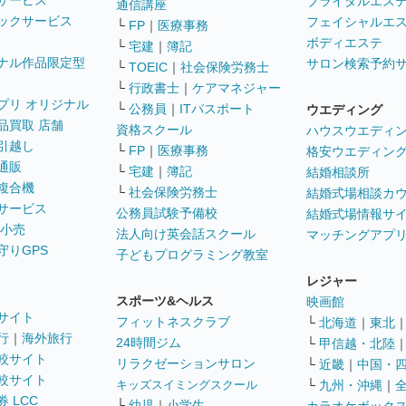
サービス
ブライダルエス
通信講座
ックサービス
フェイシャルエ
└
FP
｜
医療事務
ボディエステ
└
宅建
｜
簿記
ナル作品限定型
サロン検索予約
└
TOEIC
｜
社会保険労務士
└
行政書士
｜
ケアマネジャー
プリ オリジナル
└
公務員
｜
ITパスポート
ウエディング
品買取 店舗
資格スクール
ハウスウエディ
引越し
└
FP
｜
医療事務
格安ウエディン
通販
└
宅建
｜
簿記
結婚相談所
複合機
└
社会保険労務士
結婚式場相談カ
サービス
公務員試験予備校
結婚式場情報サ
 小売
法人向け英会話スクール
マッチングアプ
守りGPS
子どもプログラミング教室
レジャー
スポーツ&ヘルス
映画館
サイト
フィットネスクラブ
└
北海道
｜
東北
行
｜
海外旅行
24時間ジム
└
甲信越・北陸
較サイト
リラクゼーションサロン
└
近畿
｜
中国・
較サイト
キッズスイミングスクール
└
九州・沖縄
｜
 LCC
└
幼児
｜
小学生