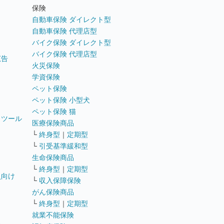
ト
保険
自動車保険 ダイレクト型
自動車保険 代理店型
バイク保険 ダイレクト型
バイク保険 代理店型
広告
火災保険
学資保険
ペット保険
ペット保険 小型犬
ペット保険 猫
トツール
医療保険商品
└
終身型
｜
定期型
└
引受基準緩和型
生命保険商品
└
終身型
｜
定期型
員向け
└
収入保障保険
がん保険商品
└
終身型
｜
定期型
就業不能保険