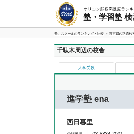
オリコン顧客満足度ランキ
塾・学習塾 検
塾、スクールのランキング・比較
東京都の路線検
千駄木周辺の校舎
大学受験
進学塾 ena
西日暮里
03-5834-7091