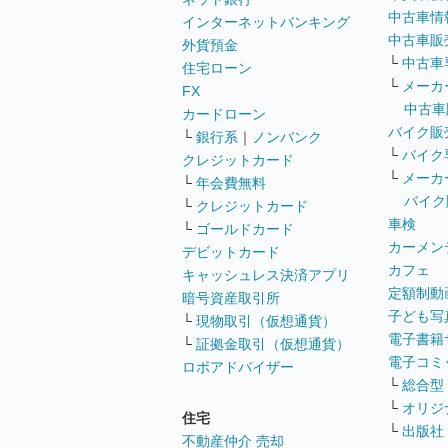
中古車情
インターネットバンキング
中古車販
外貨預金
└
中古車
住宅ローン
└
メーカ
FX
中古車
カードローン
バイク販
└
銀行系
｜
ノンバンク
└
バイク
クレジットカード
└
メーカ
└
年会費無料
バイク
└
クレジットカード
車検
└
ゴールドカード
カーメン
デビットカード
カフェ
キャッシュレス決済アプリ
定額制動
暗号資産取引所
子ども写
└
現物取引（仮想通貨）
電子書籍
└
証拠金取引（仮想通貨）
電子コミ
ロボアドバイザー
└
総合型
└
オリジ
住宅
└
出版社
不動産仲介 売却