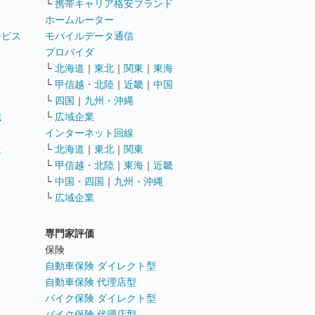
└
携帯キャリア格安ブランド
ホームルーター
ービス
モバイルデータ通信
ト
プロバイダ
└
北海道
｜
東北
｜
関東
｜
東海
└
甲信越・北陸
｜
近畿
｜
中国
└
四国
｜
九州・沖縄
職
└
広域企業
インターネット回線
遣
└
北海道
｜
東北
｜
関東
└
甲信越・北陸
｜
東海
｜
近畿
ス
└
中国・四国
｜
九州・沖縄
└
広域企業
専門家評価
ト
保険
自動車保険 ダイレクト型
自動車保険 代理店型
バイク保険 ダイレクト型
バイク保険 代理店型