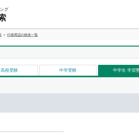
ング
索
索
行徳周辺の校舎一覧
高校受験
中学受験
中学生 学習