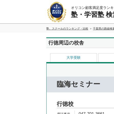
オリコン顧客満足度ランキ
塾・学習塾 検
塾、スクールのランキング・比較
千葉県の路線検
行徳周辺の校舎
大学受験
臨海セミナー
行徳校
047-701-3661