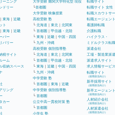
リーニング
大学受験 難関大学特化型 現役
転職サイト
ンドリー
└
首都圏
転職サイト 女性
大学受験 映像授業
転職スカウトサ
｜
東海
｜
近畿
高校受験 塾
転職エージェン
ット
└
北海道
｜
東北
｜
北関東
看護師転職
｜
東海
｜
近畿
└
首都圏
｜
甲信越・北陸
介護転職
ーパー
└
東海
｜
近畿
｜
中国・四国
ハイクラス・
リバリー
└
九州・沖縄
ミドルクラス転
高校受験 個別指導塾
派遣会社
納税サイト
└
北海道
｜
東北
｜
北関東
工場・製造業派
ルーム
└
首都圏
｜
甲信越・北陸
派遣求人サイト
ル収納スペース
└
東海
｜
近畿
｜
中国・四国
求人情報サービ
ナ
└
九州・沖縄
転職サイト
（採用担当向け）
中学受験 塾
新卒採用サイト
社
└
首都圏
｜
東海
｜
近畿
（採用担当向け）
アリング
中学受験 個別指導塾
新卒エージェン
（採用担当向け）
ー
└
首都圏
人材紹介会社
タカー
公立中高一貫校対策 塾
（採用担当向け）
ス
└
首都圏
人材派遣会社
（採用担当向け）
社
小学生 塾