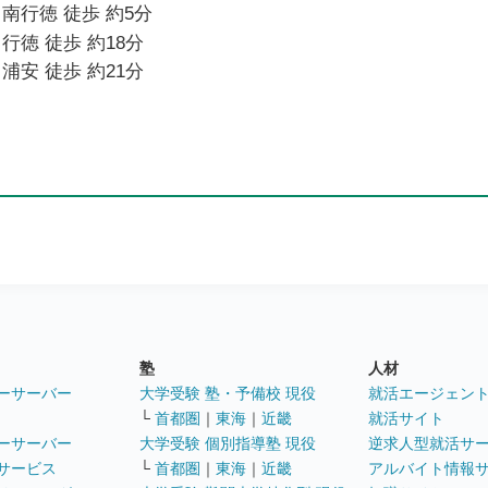
南行徳 徒歩 約5分
行徳 徒歩 約18分
浦安 徒歩 約21分
塾
人材
ーサーバー
大学受験 塾・予備校 現役
就活エージェン
└
首都圏
｜
東海
｜
近畿
就活サイト
ーサーバー
大学受験 個別指導塾 現役
逆求人型就活サ
サービス
└
首都圏
｜
東海
｜
近畿
アルバイト情報