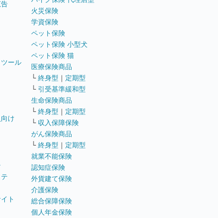
広告
火災保険
学資保険
ペット保険
ペット保険 小型犬
ペット保険 猫
トツール
医療保険商品
└
終身型
｜
定期型
└
引受基準緩和型
生命保険商品
└
終身型
｜
定期型
員向け
└
収入保障保険
がん保険商品
└
終身型
｜
定期型
就業不能保険
テ
認知症保険
ステ
外貨建て保険
介護保険
サイト
総合保障保険
個人年金保険