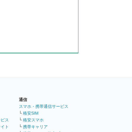
通信
ト
スマホ・携帯通信サービス
└
格安SIM
ービス
└
格安スマホ
サイト
└
携帯キャリア