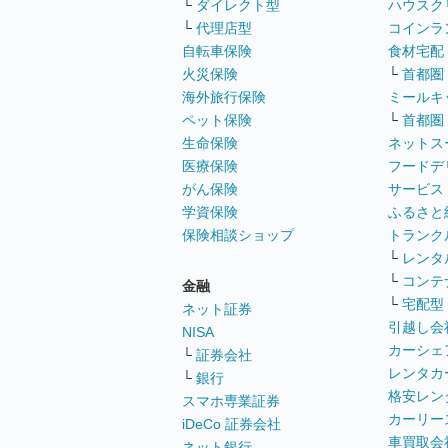
└
ダイレクト型
ハウスク
└
代理店型
コインラ
自転車保険
食材宅配
火災保険
└
首都圏
海外旅行保険
ミールキ
ペット保険
└
首都圏
生命保険
ネットス
医療保険
フードデ
がん保険
サービス
学資保険
ふるさと
保険相談ショップ
トランク
└
レンタ
└
コンテ
金融
└
宅配型
ネット証券
引越し会
NISA
カーシェ
└
証券会社
レンタカ
└
銀行
格安レン
スマホ専業証券
カーリー
iDeCo 証券会社
車買取会
ネット銀行