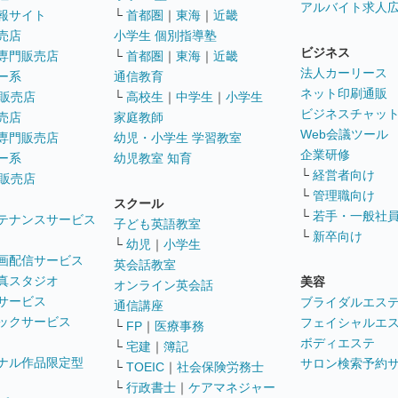
アルバイト求人
報サイト
└
首都圏
｜
東海
｜
近畿
売店
小学生 個別指導塾
ビジネス
専門販売店
└
首都圏
｜
東海
｜
近畿
法人カーリース
ー系
通信教育
ネット印刷通販
販売店
└
高校生
｜
中学生
｜
小学生
ビジネスチャッ
売店
家庭教師
Web会議ツール
専門販売店
幼児・小学生 学習教室
企業研修
ー系
幼児教室 知育
└
経営者向け
販売店
└
管理職向け
スクール
└
若手・一般社
テナンスサービス
子ども英語教室
└
新卒向け
└
幼児
｜
小学生
画配信サービス
英会話教室
真スタジオ
美容
オンライン英会話
サービス
ブライダルエス
通信講座
ックサービス
フェイシャルエ
└
FP
｜
医療事務
ボディエステ
└
宅建
｜
簿記
ナル作品限定型
サロン検索予約
└
TOEIC
｜
社会保険労務士
└
行政書士
｜
ケアマネジャー