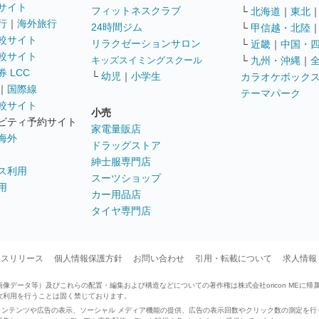
サイト
フィットネスクラブ
└
北海道
｜
東北
行
｜
海外旅行
24時間ジム
└
甲信越・北陸
較サイト
リラクゼーションサロン
└
近畿
｜
中国・
較サイト
キッズスイミングスクール
└
九州・沖縄
｜
 LCC
└
幼児
｜
小学生
カラオケボック
｜
国際線
テーマパーク
較サイト
小売
ビティ予約サイト
家電量販店
海外
ドラッグストア
紳士服専門店
ス利用
スーツショップ
用
カー用品店
タイヤ専門店
ースリリース
個人情報保護方針
お問い合わせ
引用・転載について
求人情報
データ等）及びこれらの配置・編集および構造などについての著作権は株式会社oricon MEに帰
次利用を行うことは固く禁じております。
せたコンテンツや広告の表示、ソーシャル メディア機能の提供、広告の表示回数やクリック数の測定を