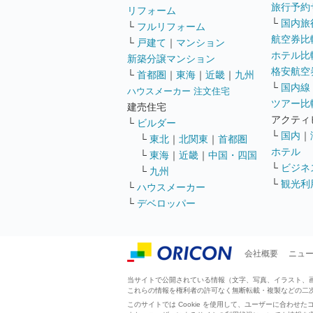
旅行予約
リフォーム
└
国内旅
└
フルリフォーム
航空券比
└
戸建て
｜
マンション
ホテル比
新築分譲マンション
格安航空券
└
首都圏
｜
東海
｜
近畿
｜
九州
└
国内線
ハウスメーカー 注文住宅
ツアー比
建売住宅
アクティ
└
ビルダー
└
国内
｜
└
東北
｜
北関東
｜
首都圏
ホテル
└
東海
｜
近畿
｜
中国・四国
└
ビジネ
└
九州
└
観光利
└
ハウスメーカー
└
デベロッパー
会社概要
ニュ
当サイトで公開されている情報（文字、写真、イラスト、画像
これらの情報を権利者の許可なく無断転載・複製などの二
このサイトでは Cookie を使用して、ユーザーに合わ