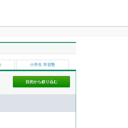
塾
小学生 学習塾