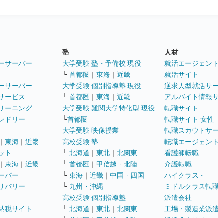
塾
人材
ーサーバー
大学受験 塾・予備校 現役
就活エージェン
└
首都圏
｜
東海
｜
近畿
就活サイト
ーサーバー
大学受験 個別指導塾 現役
逆求人型就活サ
サービス
└
首都圏
｜
東海
｜
近畿
アルバイト情報
リーニング
大学受験 難関大学特化型 現役
転職サイト
ンドリー
└
首都圏
転職サイト 女性
大学受験 映像授業
転職スカウトサ
｜
東海
｜
近畿
高校受験 塾
転職エージェン
ット
└
北海道
｜
東北
｜
北関東
看護師転職
｜
東海
｜
近畿
└
首都圏
｜
甲信越・北陸
介護転職
ーパー
└
東海
｜
近畿
｜
中国・四国
ハイクラス・
リバリー
└
九州・沖縄
ミドルクラス転
高校受験 個別指導塾
派遣会社
納税サイト
└
北海道
｜
東北
｜
北関東
工場・製造業派