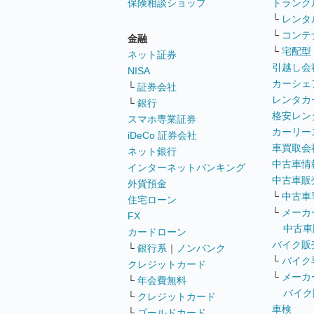
保険相談ショップ
トランク
└
レンタ
└
コンテ
金融
└
宅配型
ネット証券
引越し会
NISA
カーシェ
└
証券会社
レンタカ
└
銀行
格安レン
スマホ専業証券
カーリー
iDeCo 証券会社
車買取会
ネット銀行
中古車情
インターネットバンキング
中古車販
外貨預金
└
中古車
住宅ローン
└
メーカ
FX
中古車
カードローン
バイク販
└
銀行系
｜
ノンバンク
└
バイク
クレジットカード
└
メーカ
└
年会費無料
バイク
└
クレジットカード
車検
└
ゴールドカード