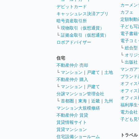
カーメン
デビットカード
カフェ
キャッシュレス決済アプリ
定額制動
暗号資産取引所
子ども写
└
現物取引（仮想通貨）
電子書籍
└
証拠金取引（仮想通貨）
電子コミ
ロボアドバイザー
└
総合型
└
オリジ
住宅
└
出版社
不動産仲介 売却
マンガア
└
マンション
｜
戸建て
｜
土地
ブランド
不動産仲介 購入
オフィス
└
マンション
｜
戸建て
オフィス
分譲マンション管理会社
オフィス
└
首都圏
｜
東海
｜
近畿
｜
九州
福利厚生
マンション大規模修繕
電力会社
不動産仲介 賃貸
子ども見
賃貸情報サイト
賃貸マンション
トラベル
住宅設備ショールーム