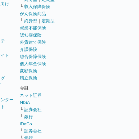
員向け
└
収入保障保険
がん保険商品
└
終身型
｜
定期型
就業不能保険
テ
認知症保険
ステ
外貨建て保険
介護保険
サイト
総合保障保険
個人年金保険
変額保険
積立保険
ング
グ
金融
ネット証券
ウンター
NISA
イト
└
証券会社
リ
└
銀行
iDeCo
└
証券会社
└
銀行