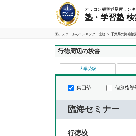
オリコン顧客満足度ランキ
塾・学習塾 検
塾、スクールのランキング・比較
千葉県の路線検
行徳周辺の校舎
大学受験
集団塾
個別指導
臨海セミナー
行徳校