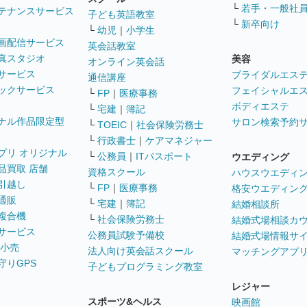
└
若手・一般社
テナンスサービス
子ども英語教室
└
新卒向け
└
幼児
｜
小学生
画配信サービス
英会話教室
真スタジオ
美容
オンライン英会話
サービス
ブライダルエス
通信講座
ックサービス
フェイシャルエ
└
FP
｜
医療事務
ボディエステ
└
宅建
｜
簿記
ナル作品限定型
サロン検索予約
└
TOEIC
｜
社会保険労務士
└
行政書士
｜
ケアマネジャー
プリ オリジナル
└
公務員
｜
ITパスポート
ウエディング
品買取 店舗
資格スクール
ハウスウエディ
引越し
└
FP
｜
医療事務
格安ウエディン
通販
└
宅建
｜
簿記
結婚相談所
複合機
└
社会保険労務士
結婚式場相談カ
サービス
公務員試験予備校
結婚式場情報サ
 小売
法人向け英会話スクール
マッチングアプ
守りGPS
子どもプログラミング教室
レジャー
スポーツ&ヘルス
映画館