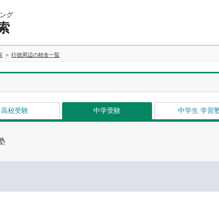
ング
索
索
行徳周辺の校舎一覧
高校受験
中学受験
中学生 学習
塾