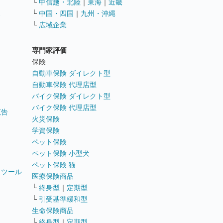
└
甲信越・北陸
｜
東海
｜
近畿
ス
└
中国・四国
｜
九州・沖縄
└
広域企業
専門家評価
ト
保険
自動車保険 ダイレクト型
自動車保険 代理店型
バイク保険 ダイレクト型
バイク保険 代理店型
広告
火災保険
学資保険
ペット保険
ペット保険 小型犬
ペット保険 猫
トツール
医療保険商品
└
終身型
｜
定期型
└
引受基準緩和型
生命保険商品
└
終身型
｜
定期型