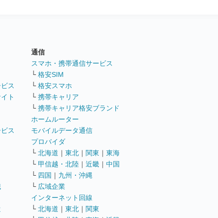
通信
ト
スマホ・携帯通信サービス
└
格安SIM
ービス
└
格安スマホ
サイト
└
携帯キャリア
└
携帯キャリア格安ブランド
ホームルーター
ービス
モバイルデータ通信
ト
プロバイダ
└
北海道
｜
東北
｜
関東
｜
東海
└
甲信越・北陸
｜
近畿
｜
中国
└
四国
｜
九州・沖縄
職
└
広域企業
インターネット回線
遣
└
北海道
｜
東北
｜
関東