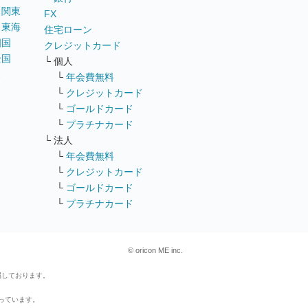
｜
関東
FX
｜
東海
住宅ローン
四国
クレジットカード
全国
└ 個人
ス
└
年会費無料
└
クレジットカード
└
ゴールドカード
└
プラチナカード
└ 法人
└
年会費無料
└
クレジットカード
└
ゴールドカード
└
プラチナカード
© oricon ME inc.
属しております。
行っています。