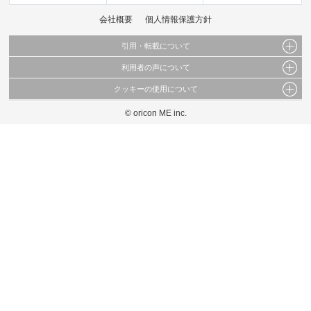
会社概要
個人情報保護方針
引用・転載について
利用者の声について
当サイトで公開されている情報（文字、写真、イラスト、画像データ等）及びこれらの配
置・編集および構造などについての著作権は株式会社oricon MEに帰属しております。
クッキーの使用について
当サイトに掲載している内容はすべてサービスの利用者が提出された見解・感想です。
これらの情報を権利者の許可なく無断転載・複製などの二次利用を行うことは固く禁じて
弊社が内容について正確性を含め一切保証するものではありません。
おります。
© oricon ME inc.
このサイトでは Cookie を使用して、ユーザーに合わせたコンテンツや広告の表示、ソー
弊社の見解・ 意見ではないことをご理解いただいた上でご覧ください。
シャル メディア機能の提供、広告の表示回数やクリック数の測定を行っています。
また、ユーザーによるサイトの利用状況についても情報を収集し、ソーシャル メディア
や広告配信、データ解析の各パートナーに提供しています。
各パートナーは、この情報とユーザーが各パートナーに提供した他の情報や、ユーザーが
各パートナーのサービスを使用したときに収集した他の情報を組み合わせて使用すること
があります。