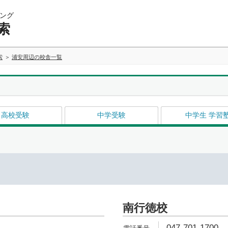
ング
索
索
浦安周辺の校舎一覧
高校受験
中学受験
中学生 学習
南行徳校
047-701-1700