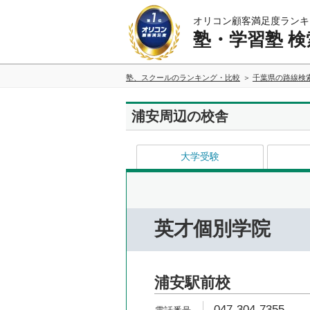
オリコン顧客満足度ランキ
塾・学習塾 検
塾、スクールのランキング・比較
千葉県の路線検
浦安周辺の校舎
大学受験
英才個別学院
浦安駅前校
047-304-7355