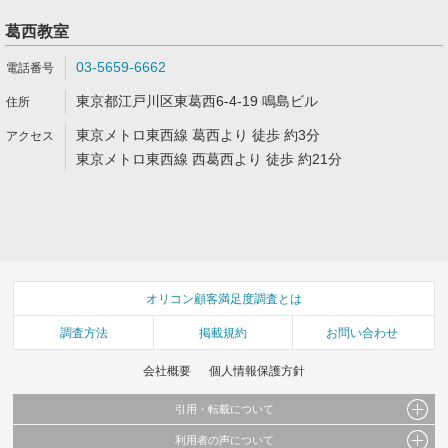
葛西教室
03-5659-6662
東京都江戸川区東葛西6-4-19 鳴島ビル
東京メトロ東西線 葛西より 徒歩 約3分
東京メトロ東西線 西葛西より 徒歩 約21分
オリコン顧客満足度調査とは
調査方法
掲載規約
お問い合わせ
会社概要
個人情報保護方針
引用・転載について
利用者の声について
当サイトで公開されている情報（文字、写真、イラスト、画像データ等）及びこれらの配