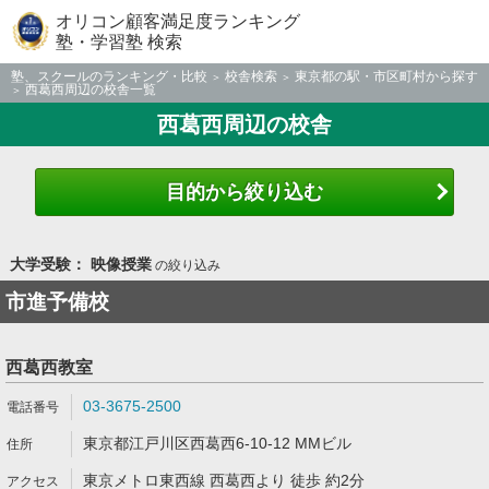
オリコン顧客満足度ランキング
塾・学習塾 検索
塾、スクールのランキング・比較
校舎検索
東京都の駅・市区町村から探す
西葛西周辺の校舎一覧
西葛西周辺の校舎
目的から絞り込む
大学受験： 映像授業
の絞り込み
市進予備校
西葛西教室
03-3675-2500
東京都江戸川区西葛西6-10-12 MMビル
東京メトロ東西線 西葛西より 徒歩 約2分