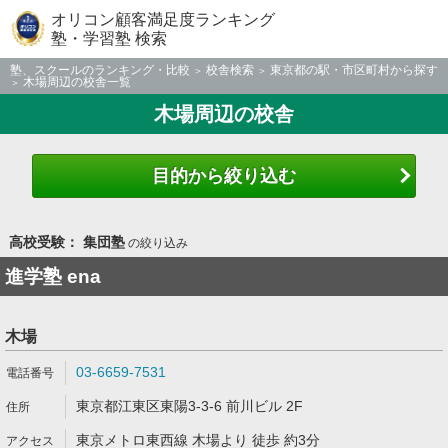
オリコン顧客満足度ランキング
塾・学習塾 検索
塾、スクールのランキング・比較
校舎検索
東京都の駅・市区町村から探す
木場周辺の校舎一覧
木場周辺の校舎
目的から絞り込む
高校受験： 集団塾
の絞り込み
進学塾 ena
木場
03-6659-7531
東京都江東区東陽3-3-6 前川ビル 2F
東京メトロ東西線 木場より 徒歩 約3分