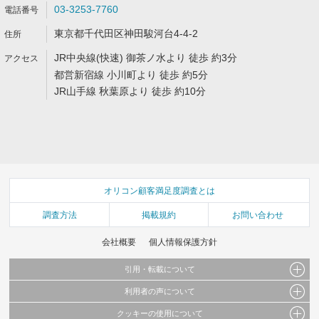
03-3253-7760
東京都千代田区神田駿河台4-4-2
JR中央線(快速) 御茶ノ水より 徒歩 約3分
都営新宿線 小川町より 徒歩 約5分
JR山手線 秋葉原より 徒歩 約10分
オリコン顧客満足度調査とは
調査方法
掲載規約
お問い合わせ
会社概要
個人情報保護方針
引用・転載について
利用者の声について
当サイトで公開されている情報（文字、写真、イラスト、画像データ等）及びこれらの配
置・編集および構造などについての著作権は株式会社oricon MEに帰属しております。
クッキーの使用について
当サイトに掲載している内容はすべてサービスの利用者が提出された見解・感想です。