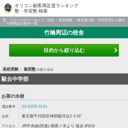
オリコン顧客満足度ランキング
塾・学習塾 検索
塾、スクールのランキング・比較
校舎検索
東京都の駅・市区町村から探す
竹橋周辺の校舎一覧
竹橋周辺の校舎
目的から絞り込む
高校受験： 集団塾
の絞り込み
駿台中学部
お茶の水校
03-5259-3131
東京都千代田区神田駿河台2-3 5F
JR中央線(快速) 御茶ノ水より 徒歩 約5分