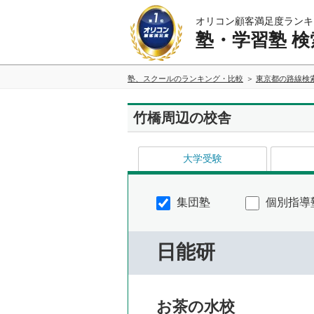
オリコン顧客満足度ランキ
塾・学習塾 検
塾、スクールのランキング・比較
東京都の路線検
竹橋周辺の校舎
大学受験
集団塾
個別指導
日能研
お茶の水校