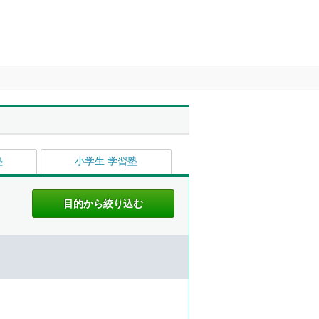
塾
小学生 学習塾