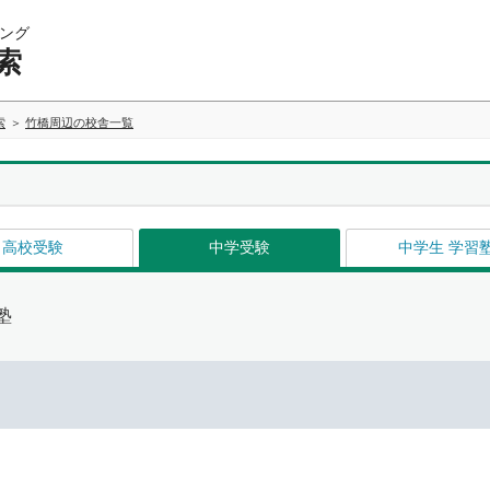
ング
索
索
竹橋周辺の校舎一覧
高校受験
中学受験
中学生 学習
塾