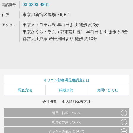
03-3203-4981
東京都新宿区馬場下町6-1
東京メトロ東西線 早稲田より 徒歩 約3分
東京さくらトラム（都電荒川線） 早稲田より 徒歩 約9分
都営大江戸線 若松河田より 徒歩 約10分
オリコン顧客満足度調査とは
調査方法
掲載規約
お問い合わせ
会社概要
個人情報保護方針
引用・転載について
利用者の声について
当サイトで公開されている情報（文字、写真、イラスト、画像データ等）及びこれらの配
置・編集および構造などについての著作権は株式会社oricon MEに帰属しております。
クッキーの使用について
当サイトに掲載している内容はすべてサービスの利用者が提出された見解・感想です。