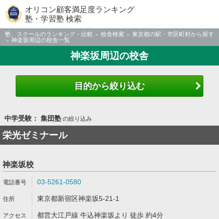
オリコン顧客満足度ランキング
塾・学習塾 検索
塾、スクールのランキング・比較
校舎検索
東京都の駅・市区町村から探す
神楽坂周辺の校舎一覧
神楽坂周辺の校舎
目的から絞り込む
中学受験： 集団塾
の絞り込み
栄光ゼミナール
神楽坂校
03-5261-0580
東京都新宿区神楽坂5-21-1
都営大江戸線 牛込神楽坂より 徒歩 約4分