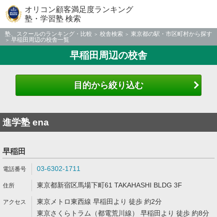
オリコン顧客満足度ランキング
塾・学習塾 検索
塾、スクールのランキング・比較
校舎検索
東京都の駅・市区町村から探す
早稲田周辺の校舎一覧
早稲田周辺の校舎
目的から絞り込む
進学塾 ena
早稲田
03-6302-1711
東京都新宿区馬場下町61 TAKAHASHI BLDG 3F
東京メトロ東西線 早稲田より 徒歩 約2分
東京さくらトラム（都電荒川線） 早稲田より 徒歩 約8分