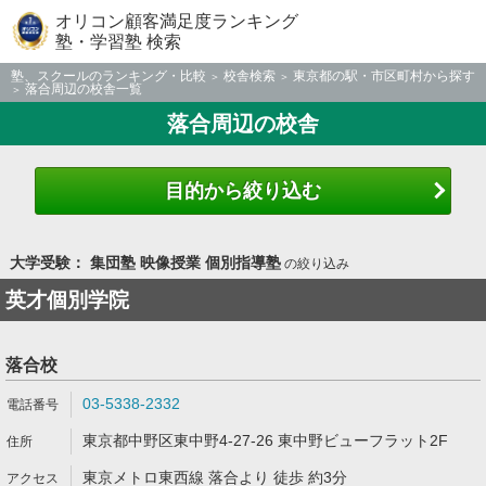
オリコン顧客満足度ランキング
塾・学習塾 検索
塾、スクールのランキング・比較
校舎検索
東京都の駅・市区町村から探す
落合周辺の校舎一覧
落合周辺の校舎
目的から絞り込む
大学受験： 集団塾 映像授業 個別指導塾
の絞り込み
英才個別学院
落合校
03-5338-2332
東京都中野区東中野4-27-26 東中野ビューフラット2F
東京メトロ東西線 落合より 徒歩 約3分