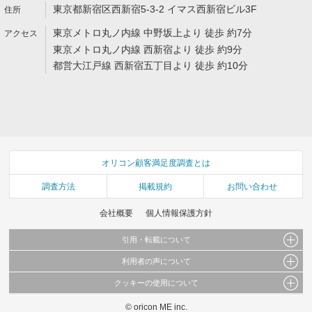
東京都新宿区西新宿5-3-2 イマス西新宿ビル3F
東京メトロ丸ノ内線 中野坂上より 徒歩 約7分
東京メトロ丸ノ内線 西新宿より 徒歩 約9分
都営大江戸線 西新宿五丁目より 徒歩 約10分
オリコン顧客満足度調査とは
調査方法
掲載規約
お問い合わせ
会社概要
個人情報保護方針
引用・転載について
利用者の声について
当サイトで公開されている情報（文字、写真、イラスト、画像データ等）及びこれらの配
置・編集および構造などについての著作権は株式会社oricon MEに帰属しております。
クッキーの使用について
当サイトに掲載している内容はすべてサービスの利用者が提出された見解・感想です。
これらの情報を権利者の許可なく無断転載・複製などの二次利用を行うことは固く禁じて
弊社が内容について正確性を含め一切保証するものではありません。
おります。
© oricon ME inc.
このサイトでは Cookie を使用して、ユーザーに合わせたコンテンツや広告の表示、ソー
弊社の見解・ 意見ではないことをご理解いただいた上でご覧ください。