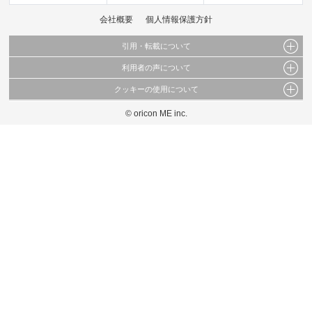
会社概要
個人情報保護方針
引用・転載について
利用者の声について
当サイトで公開されている情報（文字、写真、イラスト、画像データ等）及びこれらの配
置・編集および構造などについての著作権は株式会社oricon MEに帰属しております。
クッキーの使用について
当サイトに掲載している内容はすべてサービスの利用者が提出された見解・感想です。
これらの情報を権利者の許可なく無断転載・複製などの二次利用を行うことは固く禁じて
弊社が内容について正確性を含め一切保証するものではありません。
おります。
© oricon ME inc.
このサイトでは Cookie を使用して、ユーザーに合わせたコンテンツや広告の表示、ソー
弊社の見解・ 意見ではないことをご理解いただいた上でご覧ください。
シャル メディア機能の提供、広告の表示回数やクリック数の測定を行っています。
また、ユーザーによるサイトの利用状況についても情報を収集し、ソーシャル メディア
や広告配信、データ解析の各パートナーに提供しています。
各パートナーは、この情報とユーザーが各パートナーに提供した他の情報や、ユーザーが
各パートナーのサービスを使用したときに収集した他の情報を組み合わせて使用すること
があります。