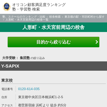
オリコン顧客満足度ランキング
塾・学習塾 検索
塾、スクールのランキング・比較
校舎検索
東京都の駅・市区町村から探す
人形町・水天宮前周辺の校舎一覧
人形町・水天宮前周辺の校舎
目的から絞り込む
大学受験： 集団塾
の絞り込み
Y-SAPIX
東京校
0120-614-035
東京都中央区日本橋浜町1-2-5
都営新宿線 浜町より 徒歩 約5分