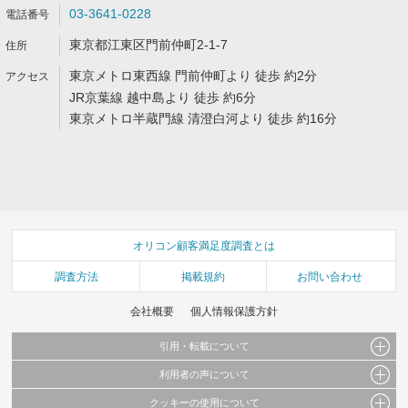
03-3641-0228
東京都江東区門前仲町2-1-7
東京メトロ東西線 門前仲町より 徒歩 約2分
JR京葉線 越中島より 徒歩 約6分
東京メトロ半蔵門線 清澄白河より 徒歩 約16分
オリコン顧客満足度調査とは
調査方法
掲載規約
お問い合わせ
会社概要
個人情報保護方針
引用・転載について
利用者の声について
当サイトで公開されている情報（文字、写真、イラスト、画像データ等）及びこれらの配
置・編集および構造などについての著作権は株式会社oricon MEに帰属しております。
クッキーの使用について
当サイトに掲載している内容はすべてサービスの利用者が提出された見解・感想です。