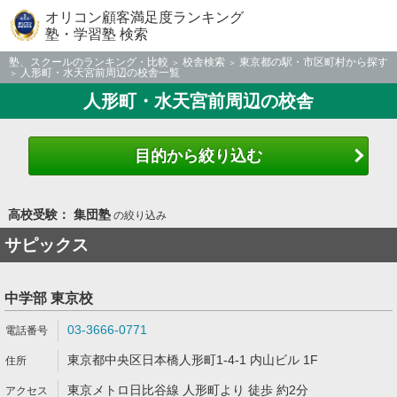
オリコン顧客満足度ランキング
塾・学習塾 検索
塾、スクールのランキング・比較
校舎検索
東京都の駅・市区町村から探す
人形町・水天宮前周辺の校舎一覧
人形町・水天宮前周辺の校舎
目的から絞り込む
高校受験： 集団塾
の絞り込み
サピックス
中学部 東京校
03-3666-0771
東京都中央区日本橋人形町1-4-1 内山ビル 1F
東京メトロ日比谷線 人形町より 徒歩 約2分