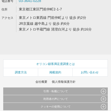
03-3641-0228
東京都江東区門前仲町2-1-7
東京メトロ東西線 門前仲町より 徒歩 約2分
JR京葉線 越中島より 徒歩 約6分
東京メトロ半蔵門線 清澄白河より 徒歩 約16分
オリコン顧客満足度調査とは
調査方法
掲載規約
お問い合わせ
会社概要
個人情報保護方針
引用・転載について
利用者の声について
当サイトで公開されている情報（文字、写真、イラスト、画像データ等）及びこれらの配
置・編集および構造などについての著作権は株式会社oricon MEに帰属しております。
クッキーの使用について
当サイトに掲載している内容はすべてサービスの利用者が提出された見解・感想です。
これらの情報を権利者の許可なく無断転載・複製などの二次利用を行うことは固く禁じて