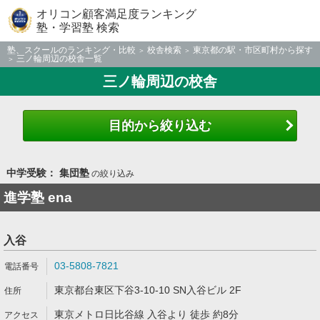
オリコン顧客満足度ランキング
塾・学習塾 検索
塾、スクールのランキング・比較
校舎検索
東京都の駅・市区町村から探す
三ノ輪周辺の校舎一覧
三ノ輪周辺の校舎
目的から絞り込む
中学受験： 集団塾
の絞り込み
進学塾 ena
入谷
03-5808-7821
東京都台東区下谷3-10-10 SN入谷ビル 2F
東京メトロ日比谷線 入谷より 徒歩 約8分