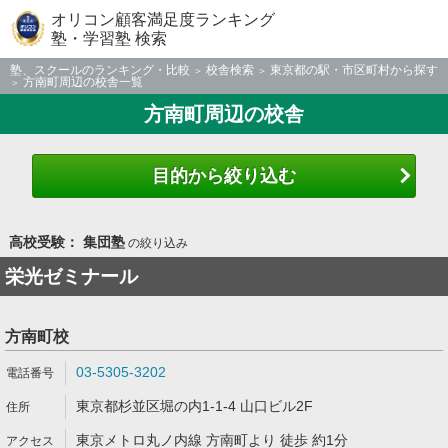
オリコン顧客満足度ランキング
塾・学習塾 検索
塾、スクールのランキング・比較
校舎検索
東京都の駅・市区町村から探す
方南町周辺の校舎一覧
方南町周辺の校舎
目的から絞り込む
高校受験： 集団塾
の絞り込み
栄光ゼミナール
方南町校
03-5305-3202
東京都杉並区堀の内1-1-4 山口ビル2F
東京メトロ丸ノ内線 方南町より 徒歩 約1分