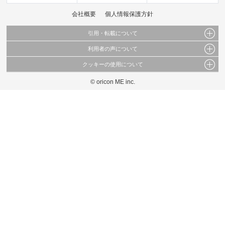
会社概要
個人情報保護方針
引用・転載について
利用者の声について
当サイトで公開されている情報（文字、写真、イラスト、画像データ等）及びこれらの配
置・編集および構造などについての著作権は株式会社oricon MEに帰属しております。
クッキーの使用について
当サイトに掲載している内容はすべてサービスの利用者が提出された見解・感想です。
これらの情報を権利者の許可なく無断転載・複製などの二次利用を行うことは固く禁じて
弊社が内容について正確性を含め一切保証するものではありません。
おります。
© oricon ME inc.
このサイトでは Cookie を使用して、ユーザーに合わせたコンテンツや広告の表示、ソー
弊社の見解・ 意見ではないことをご理解いただいた上でご覧ください。
シャル メディア機能の提供、広告の表示回数やクリック数の測定を行っています。
また、ユーザーによるサイトの利用状況についても情報を収集し、ソーシャル メディア
や広告配信、データ解析の各パートナーに提供しています。
各パートナーは、この情報とユーザーが各パートナーに提供した他の情報や、ユーザーが
各パートナーのサービスを使用したときに収集した他の情報を組み合わせて使用すること
があります。