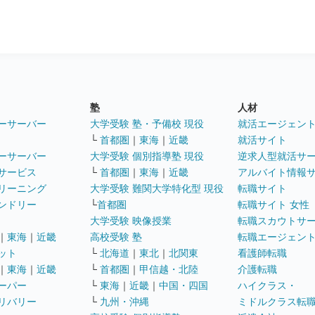
塾
人材
ーサーバー
大学受験 塾・予備校 現役
就活エージェン
└
首都圏
｜
東海
｜
近畿
就活サイト
ーサーバー
大学受験 個別指導塾 現役
逆求人型就活サ
サービス
└
首都圏
｜
東海
｜
近畿
アルバイト情報
リーニング
大学受験 難関大学特化型 現役
転職サイト
ンドリー
└
首都圏
転職サイト 女性
大学受験 映像授業
転職スカウトサ
｜
東海
｜
近畿
高校受験 塾
転職エージェン
ット
└
北海道
｜
東北
｜
北関東
看護師転職
｜
東海
｜
近畿
└
首都圏
｜
甲信越・北陸
介護転職
ーパー
└
東海
｜
近畿
｜
中国・四国
ハイクラス・
リバリー
└
九州・沖縄
ミドルクラス転