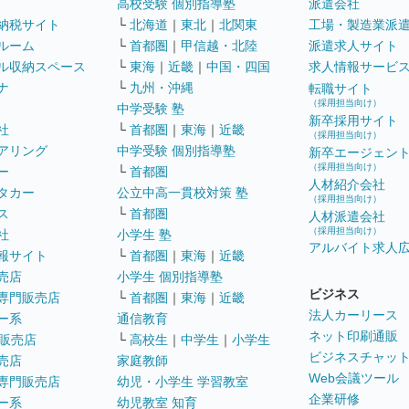
高校受験 個別指導塾
派遣会社
納税サイト
└
北海道
｜
東北
｜
北関東
工場・製造業派
ルーム
└
首都圏
｜
甲信越・北陸
派遣求人サイト
ル収納スペース
└
東海
｜
近畿
｜
中国・四国
求人情報サービ
ナ
└
九州・沖縄
転職サイト
（採用担当向け）
中学受験 塾
新卒採用サイト
社
└
首都圏
｜
東海
｜
近畿
（採用担当向け）
アリング
中学受験 個別指導塾
新卒エージェン
（採用担当向け）
ー
└
首都圏
人材紹介会社
タカー
公立中高一貫校対策 塾
（採用担当向け）
ス
└
首都圏
人材派遣会社
（採用担当向け）
社
小学生 塾
アルバイト求人
報サイト
└
首都圏
｜
東海
｜
近畿
売店
小学生 個別指導塾
ビジネス
専門販売店
└
首都圏
｜
東海
｜
近畿
法人カーリース
ー系
通信教育
ネット印刷通販
販売店
└
高校生
｜
中学生
｜
小学生
ビジネスチャッ
売店
家庭教師
Web会議ツール
専門販売店
幼児・小学生 学習教室
企業研修
ー系
幼児教室 知育