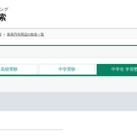
ング
索
索
新高円寺周辺の校舎一覧
高校受験
中学受験
中学生 学習