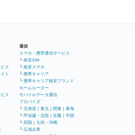
通信
ト
スマホ・携帯通信サービス
└
格安SIM
ービス
└
格安スマホ
サイト
└
携帯キャリア
└
携帯キャリア格安ブランド
ホームルーター
ービス
モバイルデータ通信
ト
プロバイダ
└
北海道
｜
東北
｜
関東
｜
東海
└
甲信越・北陸
｜
近畿
｜
中国
└
四国
｜
九州・沖縄
職
└
広域企業