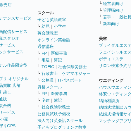
└
経営者向け
販売店
└
管理職向け
スクール
└
若手・一般社
テナンスサービス
子ども英語教室
└
新卒向け
└
幼児
｜
小学生
画配信サービス
英会話教室
真スタジオ
美容
オンライン英会話
サービス
ブライダルエス
通信講座
ックサービス
フェイシャルエ
└
FP
｜
医療事務
ボディエステ
└
宅建
｜
簿記
ナル作品限定型
サロン検索予約
└
TOEIC
｜
社会保険労務士
└
行政書士
｜
ケアマネジャー
プリ オリジナル
└
公務員
｜
ITパスポート
ウエディング
品買取 店舗
資格スクール
ハウスウエディ
引越し
└
FP
｜
医療事務
格安ウエディン
通販
└
宅建
｜
簿記
結婚相談所
複合機
└
社会保険労務士
結婚式場相談カ
サービス
公務員試験予備校
結婚式場情報サ
 小売
法人向け英会話スクール
マッチングアプ
守りGPS
子どもプログラミング教室