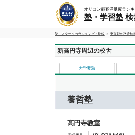
オリコン顧客満足度ランキ
塾・学習塾 検
塾、スクールのランキング・比較
東京都の路線検
新高円寺周辺の校舎
大学受験
養哲塾
高円寺教室
03-3316-5489