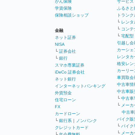
がん保険
サービス
学資保険
ふるさと
保険相談ショップ
トランク
└
レンタ
└
コンテ
金融
└
宅配型
ネット証券
引越し会
NISA
カーシェ
└
証券会社
レンタカ
└
銀行
格安レン
スマホ専業証券
カーリー
iDeCo 証券会社
車買取会
ネット銀行
中古車情
インターネットバンキング
中古車販
外貨預金
└
中古車
住宅ローン
└
メーカ
FX
中古車
カードローン
バイク販
└
銀行系
｜
ノンバンク
└
バイク
クレジットカード
└
メーカ
└
年会費無料