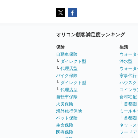
オリコン顧客満足度ランキング
保険
生活
自動車保険
ウォータ
└
ダイレクト型
浄水型
└
代理店型
ウォータ
バイク保険
家事代行
└
ダイレクト型
ハウスク
└
代理店型
コインラ
自転車保険
食材宅配
火災保険
└
首都圏
海外旅行保険
ミールキ
ペット保険
└
首都圏
生命保険
ネットス
医療保険
フードデ