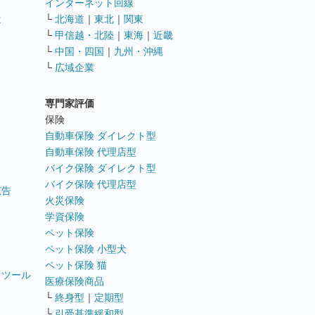
インターネット回線
遣
└
北海道
｜
東北
｜
関東
└
甲信越・北陸
｜
東海
｜
近畿
ス
└
中国・四国
｜
九州・沖縄
└
広域企業
専門家評価
ト
保険
自動車保険 ダイレクト型
自動車保険 代理店型
バイク保険 ダイレクト型
バイク保険 代理店型
広告
火災保険
学資保険
ペット保険
ペット保険 小型犬
ペット保険 猫
トツール
医療保険商品
└
終身型
｜
定期型
└
引受基準緩和型