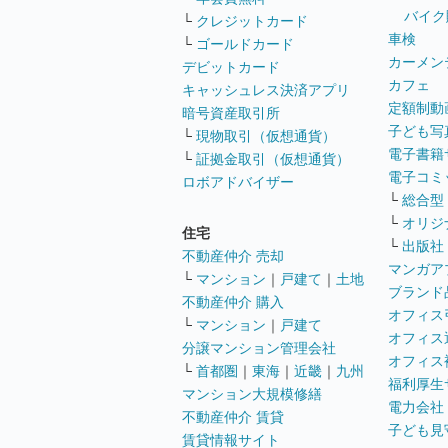
バイク
└
クレジットカード
車検
└
ゴールドカード
カーメン
デビットカード
カフェ
キャッシュレス決済アプリ
定額制動
暗号資産取引所
子ども写
└
現物取引（仮想通貨）
電子書籍
└
証拠金取引（仮想通貨）
電子コミ
ロボアドバイザー
└
総合型
└
オリジ
住宅
└
出版社
不動産仲介 売却
マンガア
└
マンション
｜
戸建て
｜
土地
ブランド
不動産仲介 購入
オフィス
└
マンション
｜
戸建て
オフィス
分譲マンション管理会社
オフィス
└
首都圏
｜
東海
｜
近畿
｜
九州
福利厚生
マンション大規模修繕
電力会社
不動産仲介 賃貸
子ども見
賃貸情報サイト