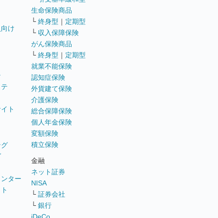
生命保険商品
└
終身型
｜
定期型
員向け
└
収入保障保険
がん保険商品
└
終身型
｜
定期型
就業不能保険
テ
認知症保険
ステ
外貨建て保険
介護保険
サイト
総合保障保険
個人年金保険
変額保険
積立保険
ング
グ
金融
ネット証券
ウンター
NISA
イト
└
証券会社
リ
└
銀行
iDeCo