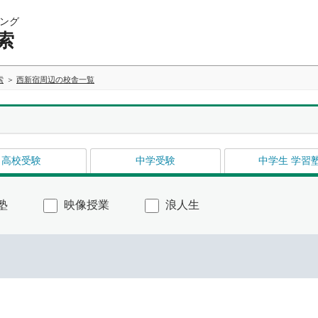
ング
索
索
西新宿周辺の校舎一覧
高校受験
中学受験
中学生 学習
塾
映像授業
浪人生