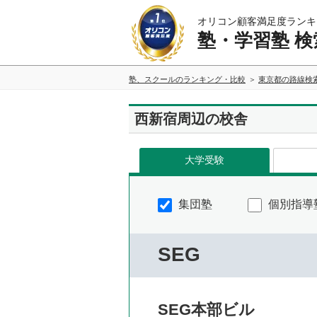
オリコン顧客満足度ランキ
塾・学習塾 検
塾、スクールのランキング・比較
東京都の路線検
西新宿周辺の校舎
大学受験
集団塾
個別指導
SEG
SEG本部ビル