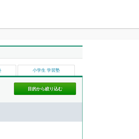
塾
小学生 学習塾