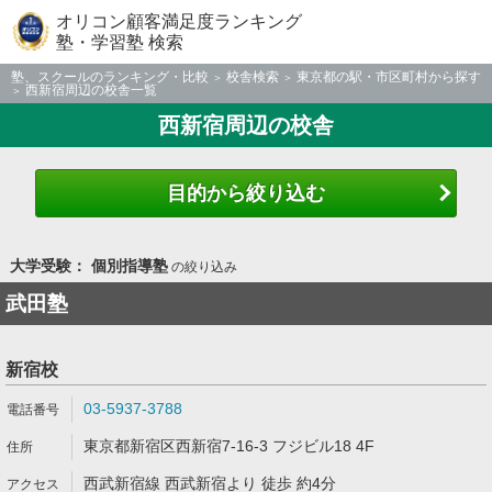
オリコン顧客満足度ランキング
塾・学習塾 検索
塾、スクールのランキング・比較
校舎検索
東京都の駅・市区町村から探す
西新宿周辺の校舎一覧
西新宿周辺の校舎
目的から絞り込む
大学受験： 個別指導塾
の絞り込み
武田塾
新宿校
03-5937-3788
東京都新宿区西新宿7-16-3 フジビル18 4F
西武新宿線 西武新宿より 徒歩 約4分