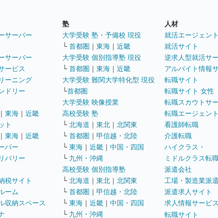
塾
人材
ーサーバー
大学受験 塾・予備校 現役
就活エージェン
└
首都圏
｜
東海
｜
近畿
就活サイト
ーサーバー
大学受験 個別指導塾 現役
逆求人型就活サ
サービス
└
首都圏
｜
東海
｜
近畿
アルバイト情報
リーニング
大学受験 難関大学特化型 現役
転職サイト
ンドリー
└
首都圏
転職サイト 女性
大学受験 映像授業
転職スカウトサ
｜
東海
｜
近畿
高校受験 塾
転職エージェン
ット
└
北海道
｜
東北
｜
北関東
看護師転職
｜
東海
｜
近畿
└
首都圏
｜
甲信越・北陸
介護転職
ーパー
└
東海
｜
近畿
｜
中国・四国
ハイクラス・
リバリー
└
九州・沖縄
ミドルクラス転
高校受験 個別指導塾
派遣会社
納税サイト
└
北海道
｜
東北
｜
北関東
工場・製造業派
ルーム
└
首都圏
｜
甲信越・北陸
派遣求人サイト
ル収納スペース
└
東海
｜
近畿
｜
中国・四国
求人情報サービ
ナ
└
九州・沖縄
転職サイト