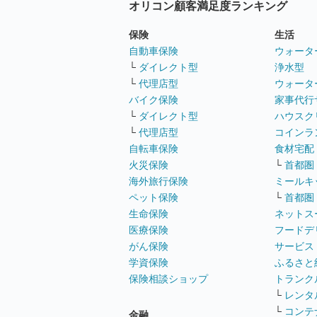
オリコン顧客満足度ランキング
保険
生活
自動車保険
ウォータ
└
ダイレクト型
浄水型
└
代理店型
ウォータ
バイク保険
家事代行
└
ダイレクト型
ハウスク
└
代理店型
コインラ
自転車保険
食材宅配
火災保険
└
首都圏
海外旅行保険
ミールキ
ペット保険
└
首都圏
生命保険
ネットス
医療保険
フードデ
がん保険
サービス
学資保険
ふるさと
保険相談ショップ
トランク
└
レンタ
└
コンテ
金融