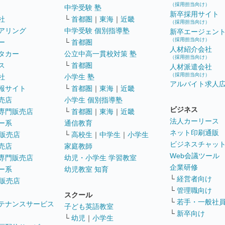
（採用担当向け）
中学受験 塾
新卒採用サイト
社
└
首都圏
｜
東海
｜
近畿
（採用担当向け）
アリング
中学受験 個別指導塾
新卒エージェン
（採用担当向け）
ー
└
首都圏
人材紹介会社
タカー
公立中高一貫校対策 塾
（採用担当向け）
ス
└
首都圏
人材派遣会社
（採用担当向け）
社
小学生 塾
アルバイト求人
報サイト
└
首都圏
｜
東海
｜
近畿
売店
小学生 個別指導塾
ビジネス
専門販売店
└
首都圏
｜
東海
｜
近畿
法人カーリース
ー系
通信教育
ネット印刷通販
販売店
└
高校生
｜
中学生
｜
小学生
ビジネスチャッ
売店
家庭教師
Web会議ツール
専門販売店
幼児・小学生 学習教室
企業研修
ー系
幼児教室 知育
└
経営者向け
販売店
└
管理職向け
スクール
└
若手・一般社
テナンスサービス
子ども英語教室
└
新卒向け
└
幼児
｜
小学生