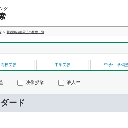
ング
索
索
新宿御苑前周辺の校舎一覧
高校受験
中学受験
中学生 学習
塾
映像授業
浪人生
ンダード