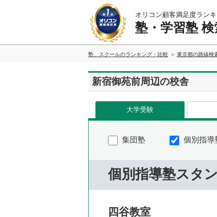
オリコン顧客満足度ランキ
塾・学習塾 検
塾、スクールのランキング・比較
東京都の路線検
新宿御苑前周辺の校舎
大学受験
集団塾
個別指導
個別指導塾スタ
四谷教室