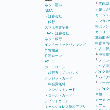
└
宅配型
ネット証券
引越し会
NISA
カーシェ
└
証券会社
レンタカ
└
銀行
格安レン
スマホ専業証券
カーリー
iDeCo 証券会社
車買取会
ネット銀行
中古車情
インターネットバンキング
中古車販
外貨預金
└
中古車
住宅ローン
└
メーカ
FX
中古車
カードローン
バイク販
└
銀行系
｜
ノンバンク
└
バイク
クレジットカード
└
メーカ
└
年会費無料
バイク
└
クレジットカード
車検
└
ゴールドカード
カーメン
デビットカード
カフェ
キャッシュレス決済アプリ