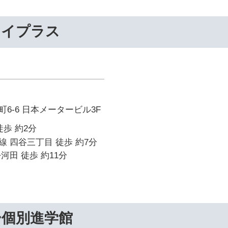
ライプラス
6-6 日本メータービル3F
徒歩 約2分
 四谷三丁目 徒歩 約7分
河田 徒歩 約11分
ー個別進学館