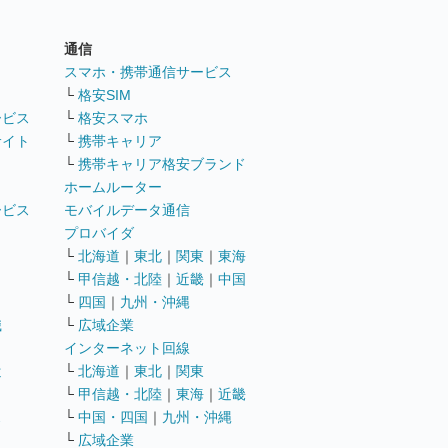
通信
ト
スマホ・携帯通信サービス
└
格安SIM
ービス
└
格安スマホ
サイト
└
携帯キャリア
└
携帯キャリア格安ブランド
ホームルーター
ービス
モバイルデータ通信
ト
プロバイダ
└
北海道
｜
東北
｜
関東
｜
東海
└
甲信越・北陸
｜
近畿
｜
中国
└
四国
｜
九州・沖縄
職
└
広域企業
インターネット回線
遣
└
北海道
｜
東北
｜
関東
└
甲信越・北陸
｜
東海
｜
近畿
ス
└
中国・四国
｜
九州・沖縄
└
広域企業