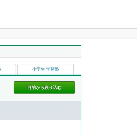
塾
小学生 学習塾