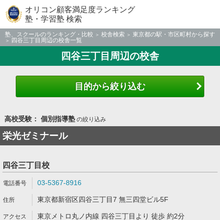
オリコン顧客満足度ランキング
塾・学習塾 検索
塾、スクールのランキング・比較
校舎検索
東京都の駅・市区町村から探す
四谷三丁目周辺の校舎一覧
四谷三丁目周辺の校舎
目的から絞り込む
高校受験： 個別指導塾
の絞り込み
栄光ゼミナール
四谷三丁目校
03-5367-8916
東京都新宿区四谷三丁目7 無三四堂ビル5F
東京メトロ丸ノ内線 四谷三丁目より 徒歩 約2分