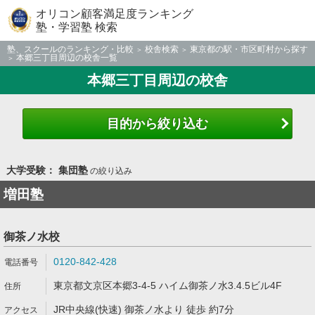
オリコン顧客満足度ランキング
塾・学習塾 検索
塾、スクールのランキング・比較
校舎検索
東京都の駅・市区町村から探す
本郷三丁目周辺の校舎一覧
本郷三丁目周辺の校舎
目的から絞り込む
大学受験： 集団塾
の絞り込み
増田塾
御茶ノ水校
0120-842-428
東京都文京区本郷3-4-5 ハイム御茶ノ水3.4.5ビル4F
JR中央線(快速) 御茶ノ水より 徒歩 約7分