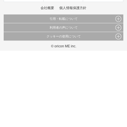
会社概要
個人情報保護方針
引用・転載について
利用者の声について
当サイトで公開されている情報（文字、写真、イラスト、画像データ等）及びこれらの配
置・編集および構造などについての著作権は株式会社oricon MEに帰属しております。
クッキーの使用について
当サイトに掲載している内容はすべてサービスの利用者が提出された見解・感想です。
これらの情報を権利者の許可なく無断転載・複製などの二次利用を行うことは固く禁じて
弊社が内容について正確性を含め一切保証するものではありません。
おります。
© oricon ME inc.
このサイトでは Cookie を使用して、ユーザーに合わせたコンテンツや広告の表示、ソー
弊社の見解・ 意見ではないことをご理解いただいた上でご覧ください。
シャル メディア機能の提供、広告の表示回数やクリック数の測定を行っています。
また、ユーザーによるサイトの利用状況についても情報を収集し、ソーシャル メディア
や広告配信、データ解析の各パートナーに提供しています。
各パートナーは、この情報とユーザーが各パートナーに提供した他の情報や、ユーザーが
各パートナーのサービスを使用したときに収集した他の情報を組み合わせて使用すること
があります。