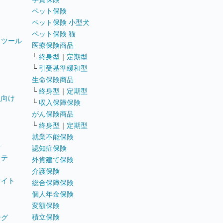
ペット保険
ペット保険 小型犬
ペット保険 猫
トツール
医療保険商品
└
終身型
｜
定期型
└
引受基準緩和型
生命保険商品
└
終身型
｜
定期型
員向け
└
収入保障保険
がん保険商品
└
終身型
｜
定期型
就業不能保険
テ
認知症保険
ステ
外貨建て保険
介護保険
サイト
総合保障保険
個人年金保険
変額保険
積立保険
ング