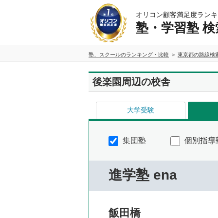
オリコン顧客満足度ランキ
塾・学習塾 検
塾、スクールのランキング・比較
東京都の路線検
後楽園周辺の校舎
大学受験
集団塾
個別指導
進学塾 ena
飯田橋