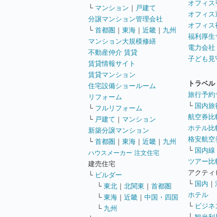
オフィス
└
マンション
｜
戸建て
オフィス
分譲マンション管理会社
オフィス
└
首都圏
｜
東海
｜
近畿
｜
九州
福利厚生
マンション大規模修繕
電力会社
不動産仲介 賃貸
子ども見
賃貸情報サイト
賃貸マンション
トラベル
住宅設備ショールーム
旅行予約
リフォーム
└
国内旅
└
フルリフォーム
航空券比
└
戸建て
｜
マンション
ホテル比
新築分譲マンション
格安航空券
└
首都圏
｜
東海
｜
近畿
｜
九州
└
国内線
ハウスメーカー 注文住宅
ツアー比
建売住宅
アクティ
└
ビルダー
└
国内
｜
└
東北
｜
北関東
｜
首都圏
ホテル
└
東海
｜
近畿
｜
中国・四国
└
ビジネ
└
九州