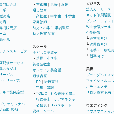
ビジネス
専門販売店
└
首都圏
｜
東海
｜
近畿
法人カーリース
ー系
通信教育
ネット印刷通販
販売店
└
高校生
｜
中学生
｜
小学生
ビジネスチャッ
売店
家庭教師
Web会議ツール
専門販売店
幼児・小学生 学習教室
企業研修
ー系
幼児教室 知育
└
経営者向け
販売店
└
管理職向け
スクール
└
若手・一般社
テナンスサービス
子ども英語教室
└
新卒向け
└
幼児
｜
小学生
画配信サービス
英会話教室
真スタジオ
美容
オンライン英会話
サービス
ブライダルエス
通信講座
ックサービス
フェイシャルエ
└
FP
｜
医療事務
ボディエステ
└
宅建
｜
簿記
ナル作品限定型
サロン検索予約
└
TOEIC
｜
社会保険労務士
└
行政書士
｜
ケアマネジャー
プリ オリジナル
└
公務員
｜
ITパスポート
ウエディング
品買取 店舗
資格スクール
ハウスウエディ