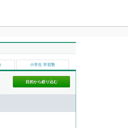
塾
小学生 学習塾