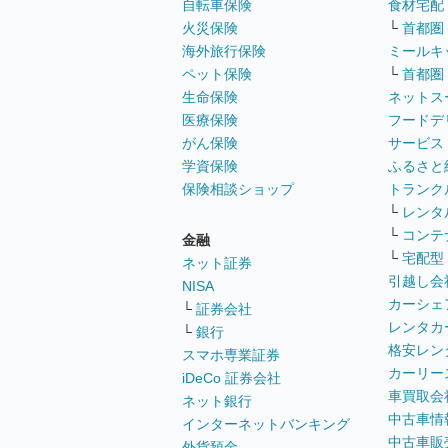
自転車保険
食材宅配
火災保険
└
首都圏
海外旅行保険
ミールキ
ペット保険
└
首都圏
生命保険
ネットス
医療保険
フードデ
がん保険
サービス
学資保険
ふるさと
保険相談ショップ
トランク
└
レンタ
└
コンテ
金融
└
宅配型
ネット証券
引越し会
NISA
カーシェ
└
証券会社
レンタカ
└
銀行
格安レン
スマホ専業証券
カーリー
iDeCo 証券会社
車買取会
ネット銀行
中古車情
インターネットバンキング
中古車販
外貨預金