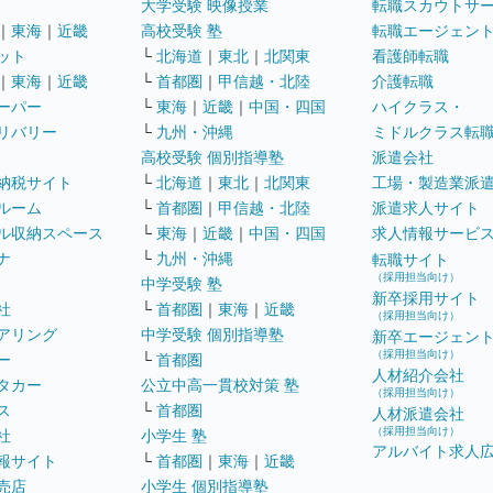
大学受験 映像授業
転職スカウトサ
｜
東海
｜
近畿
高校受験 塾
転職エージェン
ット
└
北海道
｜
東北
｜
北関東
看護師転職
｜
東海
｜
近畿
└
首都圏
｜
甲信越・北陸
介護転職
ーパー
└
東海
｜
近畿
｜
中国・四国
ハイクラス・
リバリー
└
九州・沖縄
ミドルクラス転
高校受験 個別指導塾
派遣会社
納税サイト
└
北海道
｜
東北
｜
北関東
工場・製造業派
ルーム
└
首都圏
｜
甲信越・北陸
派遣求人サイト
ル収納スペース
└
東海
｜
近畿
｜
中国・四国
求人情報サービ
ナ
└
九州・沖縄
転職サイト
（採用担当向け）
中学受験 塾
新卒採用サイト
社
└
首都圏
｜
東海
｜
近畿
（採用担当向け）
アリング
中学受験 個別指導塾
新卒エージェン
（採用担当向け）
ー
└
首都圏
人材紹介会社
タカー
公立中高一貫校対策 塾
（採用担当向け）
ス
└
首都圏
人材派遣会社
（採用担当向け）
社
小学生 塾
アルバイト求人
報サイト
└
首都圏
｜
東海
｜
近畿
売店
小学生 個別指導塾