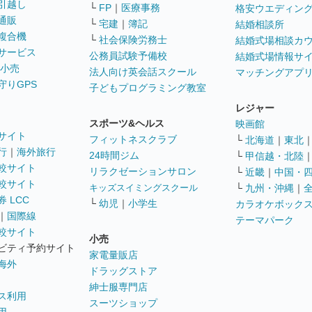
引越し
└
FP
｜
医療事務
格安ウエディン
通販
└
宅建
｜
簿記
結婚相談所
複合機
└
社会保険労務士
結婚式場相談カ
サービス
公務員試験予備校
結婚式場情報サ
 小売
法人向け英会話スクール
マッチングアプ
守りGPS
子どもプログラミング教室
レジャー
スポーツ&ヘルス
映画館
サイト
フィットネスクラブ
└
北海道
｜
東北
行
｜
海外旅行
24時間ジム
└
甲信越・北陸
較サイト
リラクゼーションサロン
└
近畿
｜
中国・
較サイト
キッズスイミングスクール
└
九州・沖縄
｜
 LCC
└
幼児
｜
小学生
カラオケボック
｜
国際線
テーマパーク
較サイト
小売
ビティ予約サイト
家電量販店
海外
ドラッグストア
紳士服専門店
ス利用
スーツショップ