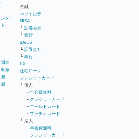
グ
金融
ネット証券
ウンター
NISA
イト
└
証券会社
リ
└
銀行
iDeCo
└
証券会社
└
銀行
｜
関東
FX
｜
東海
住宅ローン
四国
クレジットカード
全国
└ 個人
ス
└
年会費無料
└
クレジットカード
└
ゴールドカード
└
プラチナカード
└ 法人
└
年会費無料
└
クレジットカード