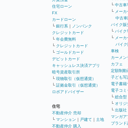
└
中古車
住宅ローン
└
メーカ
FX
中古車
カードローン
バイク販
└
銀行系
｜
ノンバンク
└
バイク
クレジットカード
└
メーカ
└
年会費無料
バイク
└
クレジットカード
車検
└
ゴールドカード
カーメン
デビットカード
カフェ
キャッシュレス決済アプリ
定額制動
暗号資産取引所
子ども写
└
現物取引（仮想通貨）
電子書籍
└
証拠金取引（仮想通貨）
電子コミ
ロボアドバイザー
└
総合型
└
オリジ
住宅
└
出版社
不動産仲介 売却
マンガア
└
マンション
｜
戸建て
｜
土地
ブランド
不動産仲介 購入