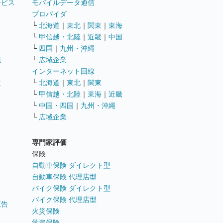
ービス
モバイルデータ通信
ト
プロバイダ
└
北海道
｜
東北
｜
関東
｜
東海
└
甲信越・北陸
｜
近畿
｜
中国
└
四国
｜
九州・沖縄
職
└
広域企業
インターネット回線
遣
└
北海道
｜
東北
｜
関東
└
甲信越・北陸
｜
東海
｜
近畿
ス
└
中国・四国
｜
九州・沖縄
└
広域企業
専門家評価
ト
保険
自動車保険 ダイレクト型
自動車保険 代理店型
バイク保険 ダイレクト型
バイク保険 代理店型
広告
火災保険
学資保険