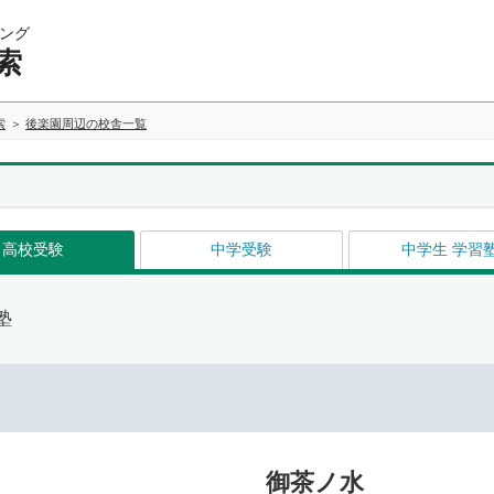
ング
索
索
後楽園周辺の校舎一覧
高校受験
中学受験
中学生 学習
塾
御茶ノ水