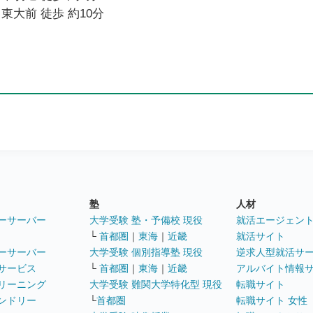
東大前 徒歩 約10分
塾
人材
ーサーバー
大学受験 塾・予備校 現役
就活エージェン
└
首都圏
｜
東海
｜
近畿
就活サイト
ーサーバー
大学受験 個別指導塾 現役
逆求人型就活サ
サービス
└
首都圏
｜
東海
｜
近畿
アルバイト情報
リーニング
大学受験 難関大学特化型 現役
転職サイト
ンドリー
└
首都圏
転職サイト 女性