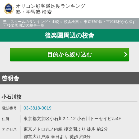
オリコン顧客満足度ランキング
塾・学習塾 検索
塾、スクールのランキング・比較
校舎検索
東京都の駅・市区町村から探す
後楽園周辺の校舎一覧
後楽園周辺の校舎
目的から絞り込む
啓明舎
小石川校
03-3818-0019
東京都文京区小石川2-1-12 小石川トーセイビル4F
東京メトロ丸ノ内線 後楽園より 徒歩 約2分
都営大江戸線 春日より 徒歩 約3分