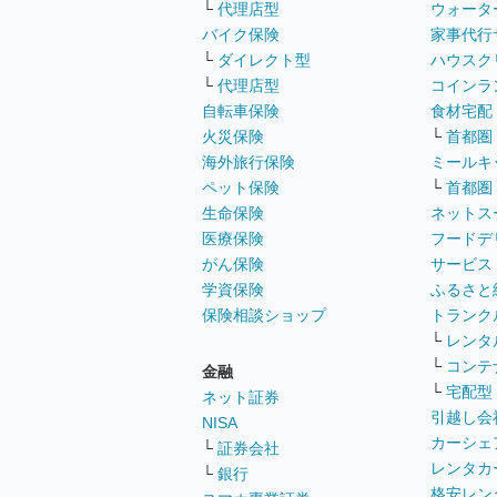
└
代理店型
ウォータ
バイク保険
家事代行
└
ダイレクト型
ハウスク
└
代理店型
コインラ
自転車保険
食材宅配
火災保険
└
首都圏
海外旅行保険
ミールキ
ペット保険
└
首都圏
生命保険
ネットス
医療保険
フードデ
がん保険
サービス
学資保険
ふるさと
保険相談ショップ
トランク
└
レンタ
└
コンテ
金融
└
宅配型
ネット証券
引越し会
NISA
カーシェ
└
証券会社
レンタカ
└
銀行
格安レン