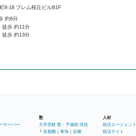
8-18 プレム桜丘ビルB1F
歩 約6分
 徒歩 約11分
 徒歩 約13分
塾
人材
ーサーバー
大学受験 塾・予備校 現役
就活エージェン
└
首都圏
｜
東海
｜
近畿
就活サイト