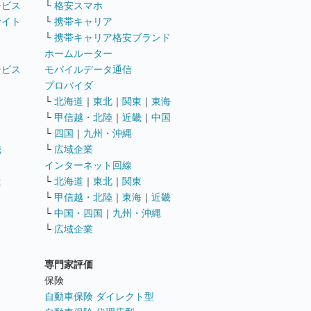
ービス
└
格安スマホ
サイト
└
携帯キャリア
└
携帯キャリア格安ブランド
ホームルーター
ービス
モバイルデータ通信
ト
プロバイダ
└
北海道
｜
東北
｜
関東
｜
東海
└
甲信越・北陸
｜
近畿
｜
中国
└
四国
｜
九州・沖縄
職
└
広域企業
インターネット回線
遣
└
北海道
｜
東北
｜
関東
└
甲信越・北陸
｜
東海
｜
近畿
ス
└
中国・四国
｜
九州・沖縄
└
広域企業
専門家評価
ト
保険
自動車保険 ダイレクト型