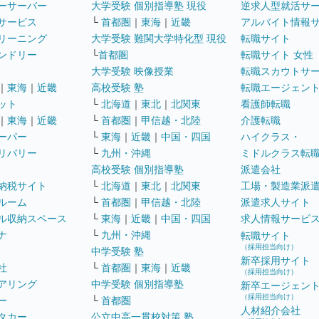
ーサーバー
大学受験 個別指導塾 現役
逆求人型就活サ
サービス
└
首都圏
｜
東海
｜
近畿
アルバイト情報
リーニング
大学受験 難関大学特化型 現役
転職サイト
ンドリー
└
首都圏
転職サイト 女性
大学受験 映像授業
転職スカウトサ
｜
東海
｜
近畿
高校受験 塾
転職エージェン
ット
└
北海道
｜
東北
｜
北関東
看護師転職
｜
東海
｜
近畿
└
首都圏
｜
甲信越・北陸
介護転職
ーパー
└
東海
｜
近畿
｜
中国・四国
ハイクラス・
リバリー
└
九州・沖縄
ミドルクラス転
高校受験 個別指導塾
派遣会社
納税サイト
└
北海道
｜
東北
｜
北関東
工場・製造業派
ルーム
└
首都圏
｜
甲信越・北陸
派遣求人サイト
ル収納スペース
└
東海
｜
近畿
｜
中国・四国
求人情報サービ
ナ
└
九州・沖縄
転職サイト
（採用担当向け）
中学受験 塾
新卒採用サイト
社
└
首都圏
｜
東海
｜
近畿
（採用担当向け）
アリング
中学受験 個別指導塾
新卒エージェン
（採用担当向け）
ー
└
首都圏
人材紹介会社
タカー
公立中高一貫校対策 塾