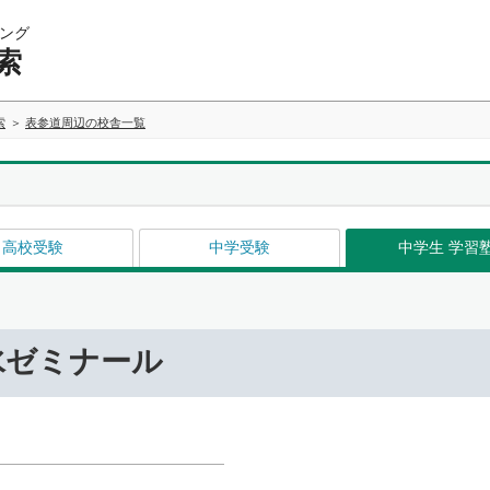
ング
索
索
表参道周辺の校舎一覧
高校受験
中学受験
中学生 学習
水ゼミナール