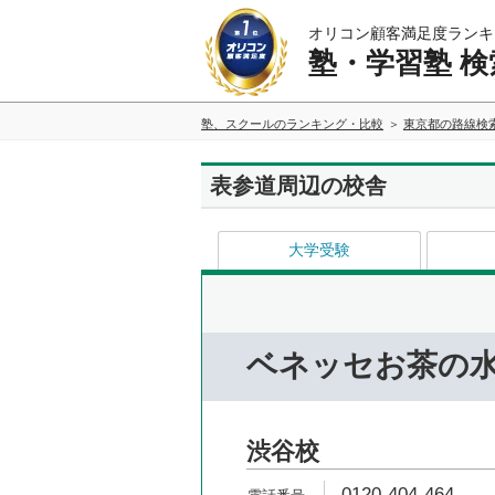
オリコン顧客満足度ランキ
塾・学習塾 検
塾、スクールのランキング・比較
東京都の路線検
表参道周辺の校舎
大学受験
ベネッセお茶の
渋谷校
0120-404-464