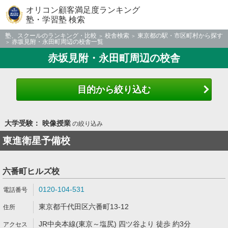
オリコン顧客満足度ランキング
塾・学習塾 検索
塾、スクールのランキング・比較
校舎検索
東京都の駅・市区町村から探す
赤坂見附・永田町周辺の校舎一覧
赤坂見附・永田町周辺の校舎
目的から絞り込む
大学受験： 映像授業
の絞り込み
東進衛星予備校
六番町ヒルズ校
0120-104-531
東京都千代田区六番町13-12
JR中央本線(東京～塩尻) 四ツ谷より 徒歩 約3分