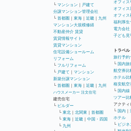
オフィス
└
マンション
｜
戸建て
オフィス
分譲マンション管理会社
オフィス
└
首都圏
｜
東海
｜
近畿
｜
九州
福利厚生
マンション大規模修繕
電力会社
不動産仲介 賃貸
子ども見
賃貸情報サイト
賃貸マンション
トラベル
住宅設備ショールーム
旅行予約
リフォーム
└
国内旅
└
フルリフォーム
航空券比
└
戸建て
｜
マンション
ホテル比
新築分譲マンション
格安航空券
└
首都圏
｜
東海
｜
近畿
｜
九州
└
国内線
ハウスメーカー 注文住宅
ツアー比
建売住宅
アクティ
└
ビルダー
└
国内
｜
└
東北
｜
北関東
｜
首都圏
ホテル
└
東海
｜
近畿
｜
中国・四国
└
ビジネ
└
九州