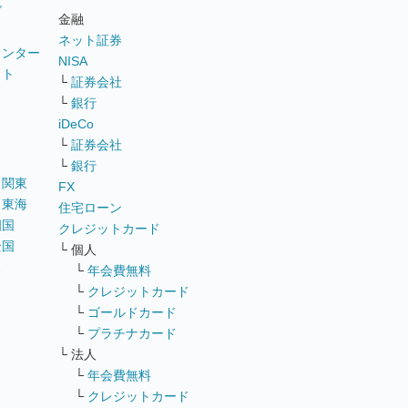
グ
金融
ネット証券
ウンター
NISA
イト
└
証券会社
リ
└
銀行
iDeCo
└
証券会社
└
銀行
｜
関東
FX
｜
東海
住宅ローン
四国
クレジットカード
全国
└ 個人
ス
└
年会費無料
└
クレジットカード
└
ゴールドカード
└
プラチナカード
└ 法人
└
年会費無料
└
クレジットカード