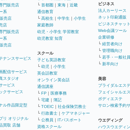
ビジネス
専門販売店
└
首都圏
｜
東海
｜
近畿
法人カーリース
ー系
通信教育
ネット印刷通販
販売店
└
高校生
｜
中学生
｜
小学生
ビジネスチャッ
売店
家庭教師
Web会議ツール
専門販売店
幼児・小学生 学習教室
企業研修
ー系
幼児教室 知育
└
経営者向け
販売店
└
管理職向け
スクール
└
若手・一般社
テナンスサービス
子ども英語教室
└
新卒向け
└
幼児
｜
小学生
画配信サービス
英会話教室
真スタジオ
美容
オンライン英会話
サービス
ブライダルエス
通信講座
ックサービス
フェイシャルエ
└
FP
｜
医療事務
ボディエステ
└
宅建
｜
簿記
ナル作品限定型
サロン検索予約
└
TOEIC
｜
社会保険労務士
└
行政書士
｜
ケアマネジャー
プリ オリジナル
└
公務員
｜
ITパスポート
ウエディング
品買取 店舗
資格スクール
ハウスウエディ