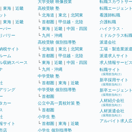
大学受験 映像授業
転職スカウトサ
｜
東海
｜
近畿
高校受験 塾
転職エージェン
ット
└
北海道
｜
東北
｜
北関東
看護師転職
｜
東海
｜
近畿
└
首都圏
｜
甲信越・北陸
介護転職
ーパー
└
東海
｜
近畿
｜
中国・四国
ハイクラス・
リバリー
└
九州・沖縄
ミドルクラス転
高校受験 個別指導塾
派遣会社
納税サイト
└
北海道
｜
東北
｜
北関東
工場・製造業派
ルーム
└
首都圏
｜
甲信越・北陸
派遣求人サイト
ル収納スペース
└
東海
｜
近畿
｜
中国・四国
求人情報サービ
ナ
└
九州・沖縄
転職サイト
（採用担当向け）
中学受験 塾
新卒採用サイト
社
└
首都圏
｜
東海
｜
近畿
（採用担当向け）
アリング
中学受験 個別指導塾
新卒エージェン
（採用担当向け）
ー
└
首都圏
人材紹介会社
タカー
公立中高一貫校対策 塾
（採用担当向け）
ス
└
首都圏
人材派遣会社
（採用担当向け）
社
小学生 塾
アルバイト求人
報サイト
└
首都圏
｜
東海
｜
近畿
売店
小学生 個別指導塾