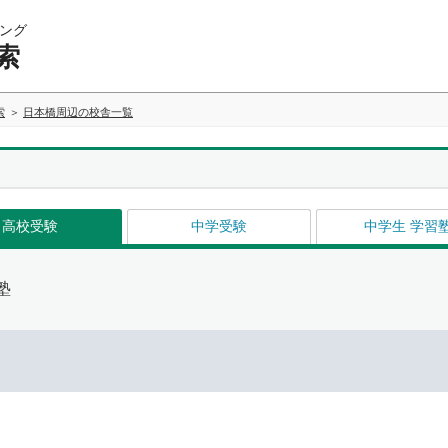
ング
索
索
日本橋周辺の校舎一覧
高校受験
中学受験
中学生 学習
塾