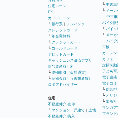
└
中古車
住宅ローン
└
メーカ
FX
中古車
カードローン
バイク販
└
銀行系
｜
ノンバンク
└
バイク
クレジットカード
└
メーカ
└
年会費無料
バイク
└
クレジットカード
車検
└
ゴールドカード
カーメン
デビットカード
カフェ
キャッシュレス決済アプリ
定額制動
暗号資産取引所
子ども写
└
現物取引（仮想通貨）
電子書籍
└
証拠金取引（仮想通貨）
電子コミ
ロボアドバイザー
└
総合型
└
オリジ
住宅
└
出版社
不動産仲介 売却
マンガア
└
マンション
｜
戸建て
｜
土地
ブランド
不動産仲介 購入