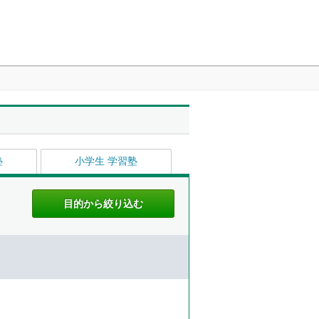
塾
小学生 学習塾