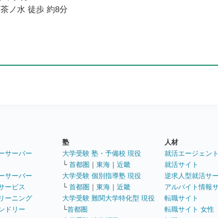
御茶ノ水 徒歩 約8分
塾
人材
ーサーバー
大学受験 塾・予備校 現役
就活エージェン
└
首都圏
｜
東海
｜
近畿
就活サイト
ーサーバー
大学受験 個別指導塾 現役
逆求人型就活サ
サービス
└
首都圏
｜
東海
｜
近畿
アルバイト情報
リーニング
大学受験 難関大学特化型 現役
転職サイト
ンドリー
└
首都圏
転職サイト 女性