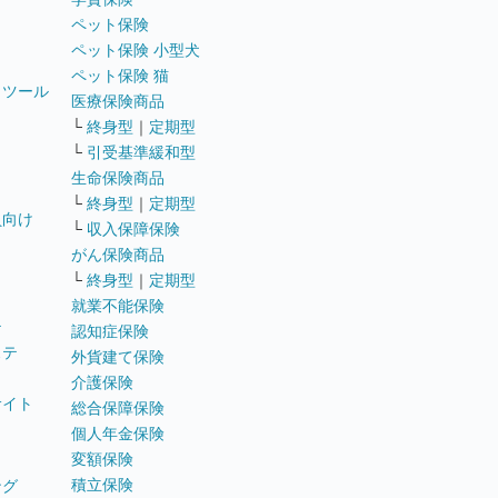
ペット保険
ペット保険 小型犬
ペット保険 猫
トツール
医療保険商品
└
終身型
｜
定期型
└
引受基準緩和型
生命保険商品
└
終身型
｜
定期型
員向け
└
収入保障保険
がん保険商品
└
終身型
｜
定期型
就業不能保険
テ
認知症保険
ステ
外貨建て保険
介護保険
サイト
総合保障保険
個人年金保険
変額保険
積立保険
ング