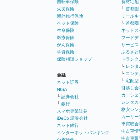
自転車保険
食材宅配
火災保険
└
首都圏
海外旅行保険
ミールキ
ペット保険
└
首都圏
生命保険
ネットス
医療保険
フードデ
がん保険
サービス
学資保険
ふるさと
保険相談ショップ
トランク
└
レンタ
└
コンテ
金融
└
宅配型
ネット証券
引越し会
NISA
カーシェ
└
証券会社
レンタカ
└
銀行
格安レン
スマホ専業証券
カーリー
iDeCo 証券会社
車買取会
ネット銀行
中古車情
インターネットバンキング
中古車販
外貨預金