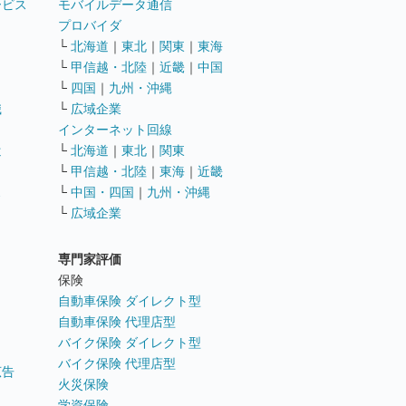
ービス
モバイルデータ通信
ト
プロバイダ
└
北海道
｜
東北
｜
関東
｜
東海
└
甲信越・北陸
｜
近畿
｜
中国
└
四国
｜
九州・沖縄
職
└
広域企業
インターネット回線
遣
└
北海道
｜
東北
｜
関東
└
甲信越・北陸
｜
東海
｜
近畿
ス
└
中国・四国
｜
九州・沖縄
└
広域企業
専門家評価
ト
保険
自動車保険 ダイレクト型
自動車保険 代理店型
バイク保険 ダイレクト型
バイク保険 代理店型
広告
火災保険
学資保険