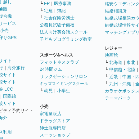
引越し
└
FP
｜
医療事務
格安ウエディン
通販
└
宅建
｜
簿記
結婚相談所
複合機
└
社会保険労務士
結婚式場相談カ
サービス
公務員試験予備校
結婚式場情報サ
 小売
法人向け英会話スクール
マッチングアプ
守りGPS
子どもプログラミング教室
レジャー
スポーツ&ヘルス
映画館
サイト
フィットネスクラブ
└
北海道
｜
東北
行
｜
海外旅行
24時間ジム
└
甲信越・北陸
較サイト
リラクゼーションサロン
└
近畿
｜
中国・
較サイト
キッズスイミングスクール
└
九州・沖縄
｜
 LCC
└
幼児
｜
小学生
カラオケボック
｜
国際線
テーマパーク
較サイト
小売
ビティ予約サイト
家電量販店
海外
ドラッグストア
紳士服専門店
ス利用
スーツショップ