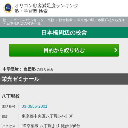
オリコン顧客満足度ランキング
塾・学習塾 検索
塾、スクールのランキング・比較
校舎検索
東京都の駅・市区町村から探す
日本橋周辺の校舎一覧
日本橋周辺の校舎
目的から絞り込む
中学受験： 集団塾
の絞り込み
栄光ゼミナール
八丁堀校
03-3555-2001
東京都中央区八丁堀1-4-2 3F
JR京葉線 八丁堀より 徒歩 約6分