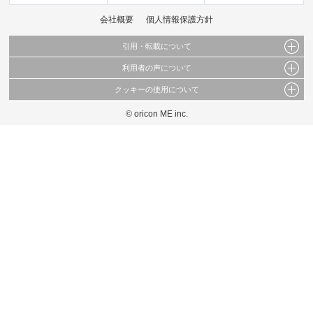
会社概要
個人情報保護方針
引用・転載について
利用者の声について
当サイトで公開されている情報（文字、写真、イラスト、画像データ等）及びこれらの配
置・編集および構造などについての著作権は株式会社oricon MEに帰属しております。
クッキーの使用について
当サイトに掲載している内容はすべてサービスの利用者が提出された見解・感想です。
これらの情報を権利者の許可なく無断転載・複製などの二次利用を行うことは固く禁じて
弊社が内容について正確性を含め一切保証するものではありません。
おります。
© oricon ME inc.
このサイトでは Cookie を使用して、ユーザーに合わせたコンテンツや広告の表示、ソー
弊社の見解・ 意見ではないことをご理解いただいた上でご覧ください。
シャル メディア機能の提供、広告の表示回数やクリック数の測定を行っています。
また、ユーザーによるサイトの利用状況についても情報を収集し、ソーシャル メディア
や広告配信、データ解析の各パートナーに提供しています。
各パートナーは、この情報とユーザーが各パートナーに提供した他の情報や、ユーザーが
各パートナーのサービスを使用したときに収集した他の情報を組み合わせて使用すること
があります。