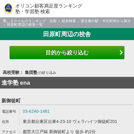
オリコン顧客満足度ランキング
塾・学習塾 検索
塾、スクールのランキング・比較
校舎検索
東京都の駅・市区町村から探す
田原町周辺の校舎一覧
田原町周辺の校舎
目的から絞り込む
高校受験： 集団塾
の絞り込み
進学塾 ena
新御徒町
03-6240-1481
東京都台東区台東4-23-10 ヴェラハイツ御徒町201
都営大江戸線 新御徒町より 徒歩 約2分