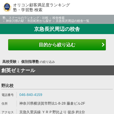
オリコン顧客満足度ランキング
塾・学習塾 検索
塾、スクールのランキング・比較
校舎検索
神奈川県の駅・市区町村から探す
京急長沢周辺の校舎一覧
京急長沢周辺の校舎
目的から絞り込む
高校受験： 個別指導塾
の絞り込み
創英ゼミナール
野比校
046-840-4159
神奈川県横須賀市野比1-8-28 藤倉ビル2F
京急久里浜線 ＹＲＰ野比より 徒歩 約1分