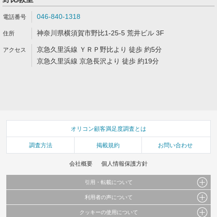
046-840-1318
神奈川県横須賀市野比1-25-5 荒井ビル 3F
京急久里浜線 ＹＲＰ野比より 徒歩 約5分
京急久里浜線 京急長沢より 徒歩 約19分
オリコン顧客満足度調査とは
調査方法
掲載規約
お問い合わせ
会社概要
個人情報保護方針
引用・転載について
利用者の声について
当サイトで公開されている情報（文字、写真、イラスト、画像データ等）及びこれらの配
置・編集および構造などについての著作権は株式会社oricon MEに帰属しております。
クッキーの使用について
当サイトに掲載している内容はすべてサービスの利用者が提出された見解・感想です。
これらの情報を権利者の許可なく無断転載・複製などの二次利用を行うことは固く禁じて