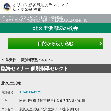
オリコン顧客満足度ランキング
塾・学習塾 検索
塾、スクールのランキング・比較
校舎検索
神奈川県の駅・市区町村から探す
北久里浜周辺の校舎一覧
北久里浜周辺の校舎
目的から絞り込む
中学受験： 個別指導塾
の絞り込み
臨海セミナー 個別指導セレクト
北久里浜校
046-838-4375
神奈川県横須賀市根岸町3-9-7 TANIビル III
京急久里浜線 北久里浜より 徒歩 約3分