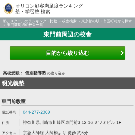
オリコン顧客満足度ランキング
塾・学習塾 検索
塾、スクールのランキング・比較
校舎検索
東京都の駅・市区町村から探す
東門前周辺の校舎一覧
東門前周辺の校舎
目的から絞り込む
高校受験： 個別指導塾
の絞り込み
明光義塾
東門前教室
044-277-2369
神奈川県川崎市川崎区東門前3-12-16 ミツミビル 1F
京急大師線 大師橋より 徒歩 約5分