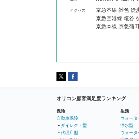
京急本線 雑色 徒歩
京急空港線 糀谷 徒
京急本線 京急蒲田
オリコン顧客満足度ランキング
保険
生活
自動車保険
ウォータ
└
ダイレクト型
浄水型
└
代理店型
ウォータ