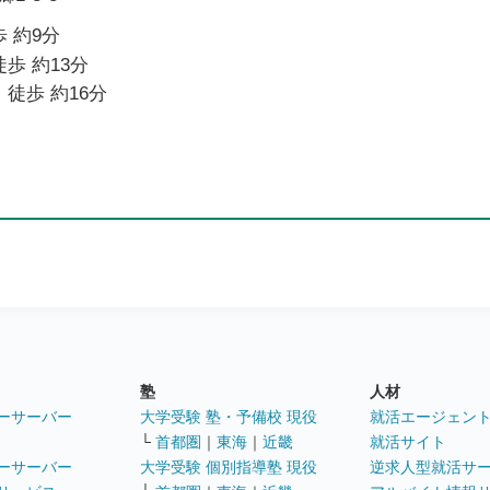
 約9分
歩 約13分
 徒歩 約16分
塾
人材
ーサーバー
大学受験 塾・予備校 現役
就活エージェン
└
首都圏
｜
東海
｜
近畿
就活サイト
ーサーバー
大学受験 個別指導塾 現役
逆求人型就活サ