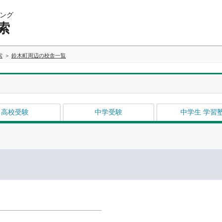
ング
索
索
鈴木町周辺の校舎一覧
高校受験
中学受験
中学生 学習