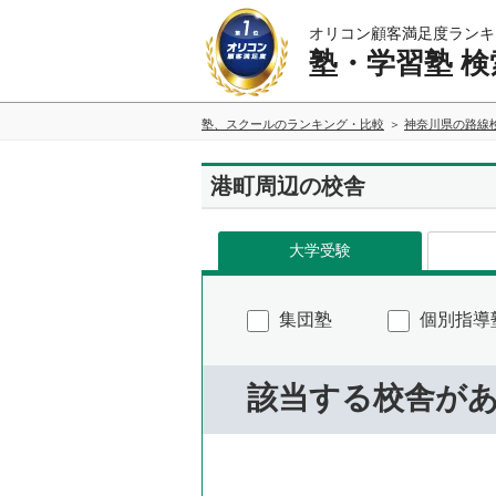
オリコン顧客満足度ランキ
塾・学習塾 検
塾、スクールのランキング・比較
神奈川県の路線
港町周辺の校舎
大学受験
集団塾
個別指導
該当する校舎が