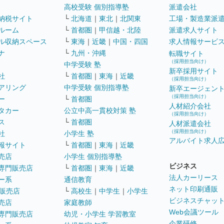
高校受験 個別指導塾
派遣会社
納税サイト
└
北海道
｜
東北
｜
北関東
工場・製造業派
ルーム
└
首都圏
｜
甲信越・北陸
派遣求人サイト
ル収納スペース
└
東海
｜
近畿
｜
中国・四国
求人情報サービ
ナ
└
九州・沖縄
転職サイト
（採用担当向け）
中学受験 塾
新卒採用サイト
社
└
首都圏
｜
東海
｜
近畿
（採用担当向け）
アリング
中学受験 個別指導塾
新卒エージェン
（採用担当向け）
ー
└
首都圏
人材紹介会社
タカー
公立中高一貫校対策 塾
（採用担当向け）
ス
└
首都圏
人材派遣会社
（採用担当向け）
社
小学生 塾
アルバイト求人
報サイト
└
首都圏
｜
東海
｜
近畿
売店
小学生 個別指導塾
ビジネス
専門販売店
└
首都圏
｜
東海
｜
近畿
法人カーリース
ー系
通信教育
ネット印刷通販
販売店
└
高校生
｜
中学生
｜
小学生
ビジネスチャッ
売店
家庭教師
Web会議ツール
専門販売店
幼児・小学生 学習教室
企業研修