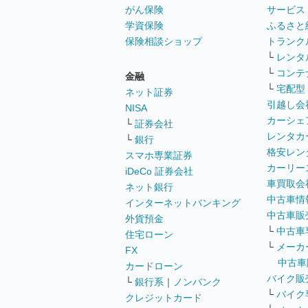
がん保険
サービス
学資保険
ふるさと
保険相談ショップ
トランク
└
レンタ
└
コンテ
金融
└
宅配型
ネット証券
引越し会
NISA
カーシェ
└
証券会社
レンタカ
└
銀行
格安レン
スマホ専業証券
カーリー
iDeCo 証券会社
車買取会
ネット銀行
中古車情
インターネットバンキング
中古車販
外貨預金
└
中古車
住宅ローン
└
メーカ
FX
中古車
カードローン
バイク販
└
銀行系
｜
ノンバンク
└
バイク
クレジットカード