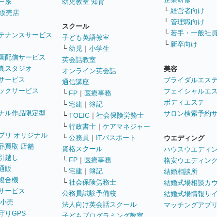
ー系
幼児教室 知育
└
経営者向け
販売店
└
管理職向け
スクール
└
若手・一般社
テナンスサービス
子ども英語教室
└
新卒向け
└
幼児
｜
小学生
画配信サービス
英会話教室
真スタジオ
美容
オンライン英会話
サービス
ブライダルエス
通信講座
ックサービス
フェイシャルエ
└
FP
｜
医療事務
ボディエステ
└
宅建
｜
簿記
ナル作品限定型
サロン検索予約
└
TOEIC
｜
社会保険労務士
└
行政書士
｜
ケアマネジャー
プリ オリジナル
└
公務員
｜
ITパスポート
ウエディング
品買取 店舗
資格スクール
ハウスウエディ
引越し
└
FP
｜
医療事務
格安ウエディン
通販
└
宅建
｜
簿記
結婚相談所
複合機
└
社会保険労務士
結婚式場相談カ
サービス
公務員試験予備校
結婚式場情報サ
 小売
法人向け英会話スクール
マッチングアプ
守りGPS
子どもプログラミング教室