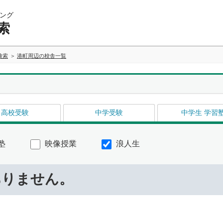
ング
索
検索
港町周辺の校舎一覧
高校受験
中学受験
中学生 学習
塾
映像授業
浪人生
ありません。