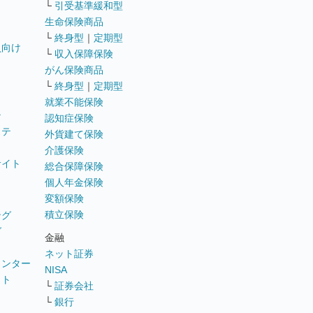
└
引受基準緩和型
生命保険商品
└
終身型
｜
定期型
員向け
└
収入保障保険
がん保険商品
└
終身型
｜
定期型
就業不能保険
テ
認知症保険
ステ
外貨建て保険
介護保険
サイト
総合保障保険
個人年金保険
変額保険
積立保険
ング
グ
金融
ネット証券
ウンター
NISA
イト
└
証券会社
リ
└
銀行