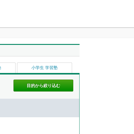
塾
小学生 学習塾