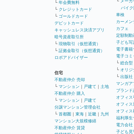
└
メーカ
└
年会費無料
バイク
└
クレジットカード
車検
└
ゴールドカード
カーメン
デビットカード
カフェ
キャッシュレス決済アプリ
定額制動
暗号資産取引所
子ども写
└
現物取引（仮想通貨）
電子書籍
└
証拠金取引（仮想通貨）
電子コミ
ロボアドバイザー
└
総合型
└
オリジ
住宅
└
出版社
不動産仲介 売却
マンガア
└
マンション
｜
戸建て
｜
土地
ブランド
不動産仲介 購入
オフィス
└
マンション
｜
戸建て
オフィス
分譲マンション管理会社
オフィス
└
首都圏
｜
東海
｜
近畿
｜
九州
福利厚生
マンション大規模修繕
電力会社
不動産仲介 賃貸
子ども見