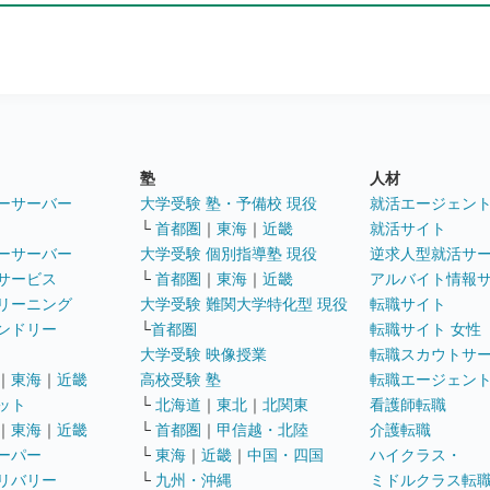
塾
人材
ーサーバー
大学受験 塾・予備校 現役
就活エージェン
└
首都圏
｜
東海
｜
近畿
就活サイト
ーサーバー
大学受験 個別指導塾 現役
逆求人型就活サ
サービス
└
首都圏
｜
東海
｜
近畿
アルバイト情報
リーニング
大学受験 難関大学特化型 現役
転職サイト
ンドリー
└
首都圏
転職サイト 女性
大学受験 映像授業
転職スカウトサ
｜
東海
｜
近畿
高校受験 塾
転職エージェン
ット
└
北海道
｜
東北
｜
北関東
看護師転職
｜
東海
｜
近畿
└
首都圏
｜
甲信越・北陸
介護転職
ーパー
└
東海
｜
近畿
｜
中国・四国
ハイクラス・
リバリー
└
九州・沖縄
ミドルクラス転