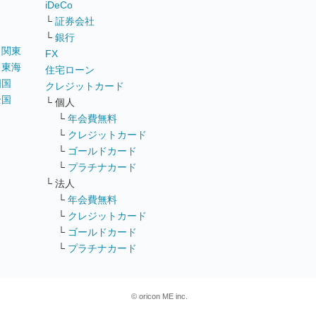
iDeCo
└
証券会社
└
銀行
｜
関東
FX
｜
東海
住宅ローン
四国
クレジットカード
全国
└ 個人
ス
└
年会費無料
└
クレジットカード
└
ゴールドカード
└
プラチナカード
└ 法人
└
年会費無料
└
クレジットカード
└
ゴールドカード
└
プラチナカード
© oricon ME inc.