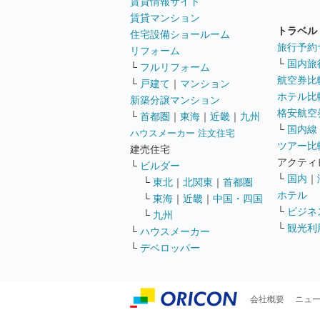
賃貸情報サイト
賃貸マンション
トラベル
住宅設備ショールーム
旅行予約
リフォーム
└
国内旅
└
フルリフォーム
航空券比
└
戸建て
｜
マンション
ホテル比
新築分譲マンション
格安航空券
└
首都圏
｜
東海
｜
近畿
｜
九州
└
国内線
ハウスメーカー 注文住宅
ツアー比
建売住宅
アクティ
└
ビルダー
└
国内
｜
└
東北
｜
北関東
｜
首都圏
ホテル
└
東海
｜
近畿
｜
中国・四国
└
ビジネ
└
九州
└
観光利
└
ハウスメーカー
└
デベロッパー
会社概要
ニュ