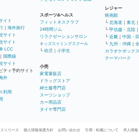
レジャー
スポーツ&ヘルス
映画館
サイト
フィットネスクラブ
└
北海道
｜
東北
行
｜
海外旅行
24時間ジム
└
甲信越・北陸
較サイト
リラクゼーションサロン
└
近畿
｜
中国・
較サイト
キッズスイミングスクール
└
九州・沖縄
｜
 LCC
└
幼児
｜
小学生
カラオケボック
｜
国際線
テーマパーク
較サイト
小売
ビティ予約サイト
家電量販店
海外
ドラッグストア
紳士服専門店
ス利用
スーツショップ
用
カー用品店
タイヤ専門店
ースリリース
個人情報保護方針
お問い合わせ
引用・転載について
求人情報