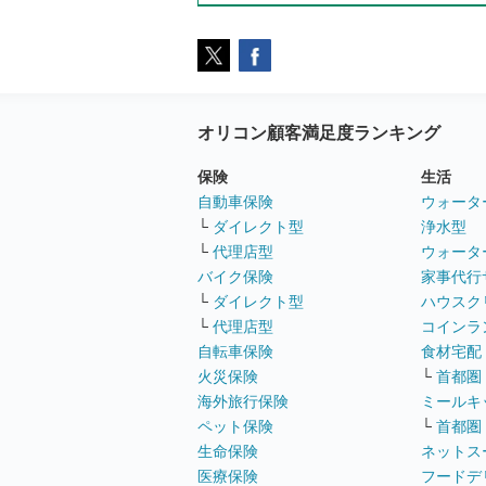
オリコン顧客満足度ランキング
保険
生活
自動車保険
ウォータ
└
ダイレクト型
浄水型
└
代理店型
ウォータ
バイク保険
家事代行
└
ダイレクト型
ハウスク
└
代理店型
コインラ
自転車保険
食材宅配
火災保険
└
首都圏
海外旅行保険
ミールキ
ペット保険
└
首都圏
生命保険
ネットス
医療保険
フードデ