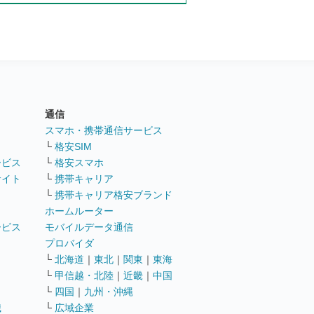
通信
ト
スマホ・携帯通信サービス
└
格安SIM
ービス
└
格安スマホ
サイト
└
携帯キャリア
└
携帯キャリア格安ブランド
ホームルーター
ービス
モバイルデータ通信
ト
プロバイダ
└
北海道
｜
東北
｜
関東
｜
東海
└
甲信越・北陸
｜
近畿
｜
中国
└
四国
｜
九州・沖縄
職
└
広域企業