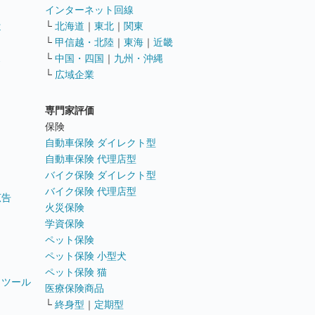
インターネット回線
遣
└
北海道
｜
東北
｜
関東
└
甲信越・北陸
｜
東海
｜
近畿
ス
└
中国・四国
｜
九州・沖縄
└
広域企業
専門家評価
ト
保険
自動車保険 ダイレクト型
自動車保険 代理店型
バイク保険 ダイレクト型
バイク保険 代理店型
広告
火災保険
学資保険
ペット保険
ペット保険 小型犬
ペット保険 猫
トツール
医療保険商品
└
終身型
｜
定期型