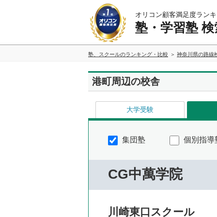
オリコン顧客満足度ランキ
塾・学習塾 検
塾、スクールのランキング・比較
神奈川県の路線
港町周辺の校舎
大学受験
集団塾
個別指導
CG中萬学院
川崎東口スクール