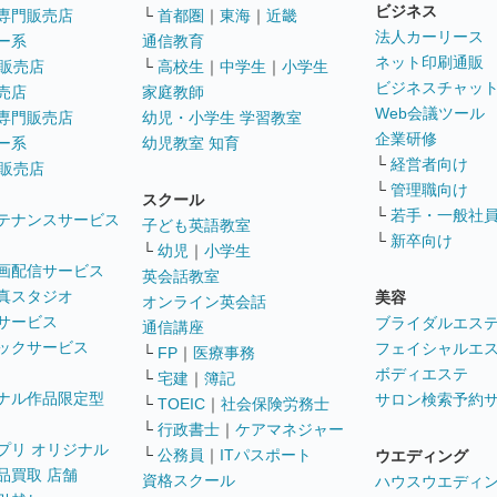
ビジネス
専門販売店
└
首都圏
｜
東海
｜
近畿
法人カーリース
ー系
通信教育
ネット印刷通販
販売店
└
高校生
｜
中学生
｜
小学生
ビジネスチャッ
売店
家庭教師
Web会議ツール
専門販売店
幼児・小学生 学習教室
企業研修
ー系
幼児教室 知育
└
経営者向け
販売店
└
管理職向け
スクール
└
若手・一般社
テナンスサービス
子ども英語教室
└
新卒向け
└
幼児
｜
小学生
画配信サービス
英会話教室
真スタジオ
美容
オンライン英会話
サービス
ブライダルエス
通信講座
ックサービス
フェイシャルエ
└
FP
｜
医療事務
ボディエステ
└
宅建
｜
簿記
ナル作品限定型
サロン検索予約
└
TOEIC
｜
社会保険労務士
└
行政書士
｜
ケアマネジャー
プリ オリジナル
└
公務員
｜
ITパスポート
ウエディング
品買取 店舗
資格スクール
ハウスウエディ