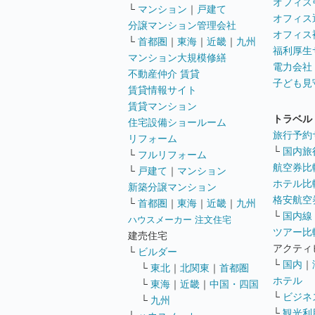
オフィス
└
マンション
｜
戸建て
オフィス
分譲マンション管理会社
オフィス
└
首都圏
｜
東海
｜
近畿
｜
九州
福利厚生
マンション大規模修繕
電力会社
不動産仲介 賃貸
子ども見
賃貸情報サイト
賃貸マンション
トラベル
住宅設備ショールーム
旅行予約
リフォーム
└
国内旅
└
フルリフォーム
航空券比
└
戸建て
｜
マンション
ホテル比
新築分譲マンション
格安航空券
└
首都圏
｜
東海
｜
近畿
｜
九州
└
国内線
ハウスメーカー 注文住宅
ツアー比
建売住宅
アクティ
└
ビルダー
└
国内
｜
└
東北
｜
北関東
｜
首都圏
ホテル
└
東海
｜
近畿
｜
中国・四国
└
ビジネ
└
九州
└
観光利