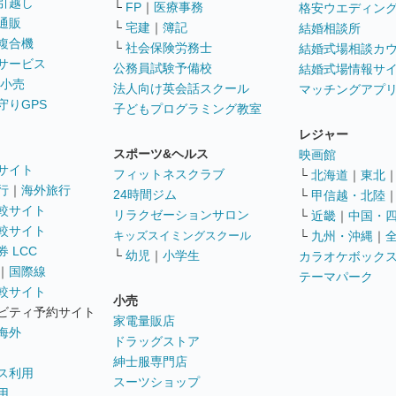
引越し
└
FP
｜
医療事務
格安ウエディン
通販
└
宅建
｜
簿記
結婚相談所
複合機
└
社会保険労務士
結婚式場相談カ
サービス
公務員試験予備校
結婚式場情報サ
 小売
法人向け英会話スクール
マッチングアプ
守りGPS
子どもプログラミング教室
レジャー
スポーツ&ヘルス
映画館
サイト
フィットネスクラブ
└
北海道
｜
東北
行
｜
海外旅行
24時間ジム
└
甲信越・北陸
較サイト
リラクゼーションサロン
└
近畿
｜
中国・
較サイト
キッズスイミングスクール
└
九州・沖縄
｜
 LCC
└
幼児
｜
小学生
カラオケボック
｜
国際線
テーマパーク
較サイト
小売
ビティ予約サイト
家電量販店
海外
ドラッグストア
紳士服専門店
ス利用
スーツショップ
用