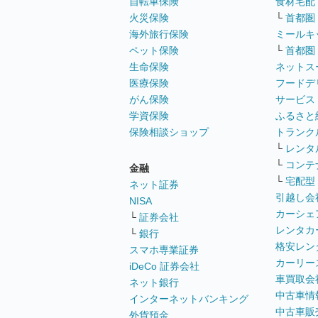
自転車保険
食材宅配
火災保険
└
首都圏
海外旅行保険
ミールキ
ペット保険
└
首都圏
生命保険
ネットス
医療保険
フードデ
がん保険
サービス
学資保険
ふるさと
保険相談ショップ
トランク
└
レンタ
└
コンテ
金融
└
宅配型
ネット証券
引越し会
NISA
カーシェ
└
証券会社
レンタカ
└
銀行
格安レン
スマホ専業証券
カーリー
iDeCo 証券会社
車買取会
ネット銀行
中古車情
インターネットバンキング
中古車販
外貨預金