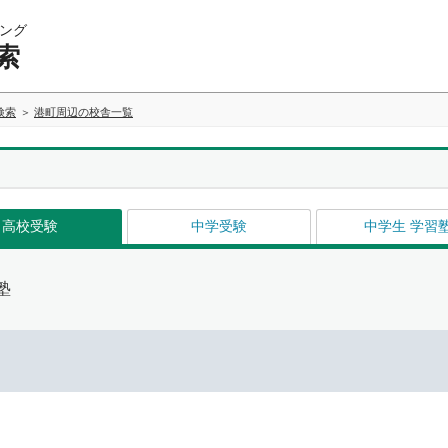
ング
索
検索
港町周辺の校舎一覧
高校受験
中学受験
中学生 学習
塾