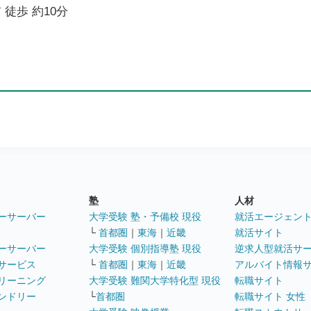
 徒歩 約10分
塾
人材
ーサーバー
大学受験 塾・予備校 現役
就活エージェン
└
首都圏
｜
東海
｜
近畿
就活サイト
ーサーバー
大学受験 個別指導塾 現役
逆求人型就活サ
サービス
└
首都圏
｜
東海
｜
近畿
アルバイト情報
リーニング
大学受験 難関大学特化型 現役
転職サイト
ンドリー
└
首都圏
転職サイト 女性