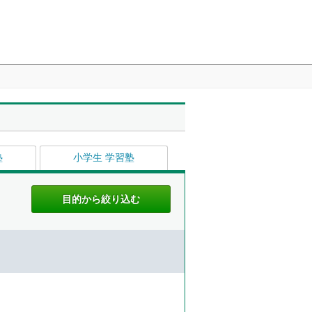
塾
小学生 学習塾