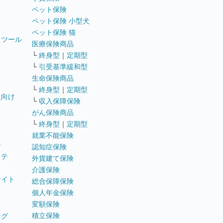
ペット保険
ペット保険 小型犬
ペット保険 猫
トツール
医療保険商品
└
終身型
｜
定期型
└
引受基準緩和型
生命保険商品
└
終身型
｜
定期型
員向け
└
収入保障保険
がん保険商品
└
終身型
｜
定期型
就業不能保険
テ
認知症保険
ステ
外貨建て保険
介護保険
サイト
総合保障保険
個人年金保険
変額保険
積立保険
ング