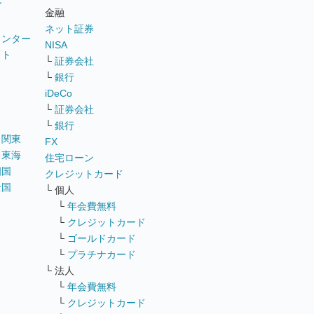
グ
金融
ネット証券
ウンター
NISA
イト
└
証券会社
リ
└
銀行
iDeCo
└
証券会社
└
銀行
｜
関東
FX
｜
東海
住宅ローン
四国
クレジットカード
全国
└ 個人
ス
└
年会費無料
└
クレジットカード
└
ゴールドカード
└
プラチナカード
└ 法人
└
年会費無料
└
クレジットカード