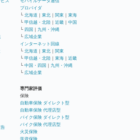
ービス
モバイルデータ通信
ト
プロバイダ
└
北海道
｜
東北
｜
関東
｜
東海
└
甲信越・北陸
｜
近畿
｜
中国
└
四国
｜
九州・沖縄
職
└
広域企業
インターネット回線
遣
└
北海道
｜
東北
｜
関東
└
甲信越・北陸
｜
東海
｜
近畿
ス
└
中国・四国
｜
九州・沖縄
└
広域企業
専門家評価
ト
保険
自動車保険 ダイレクト型
自動車保険 代理店型
バイク保険 ダイレクト型
バイク保険 代理店型
広告
火災保険
学資保険