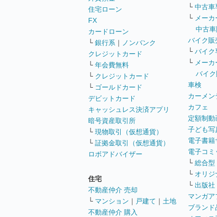
└
中古車
住宅ローン
└
メーカ
FX
中古車
カードローン
バイク販
└
銀行系
｜
ノンバンク
└
バイク
クレジットカード
└
メーカ
└
年会費無料
バイク
└
クレジットカード
車検
└
ゴールドカード
カーメン
デビットカード
カフェ
キャッシュレス決済アプリ
定額制動
暗号資産取引所
子ども写
└
現物取引（仮想通貨）
電子書籍
└
証拠金取引（仮想通貨）
電子コミ
ロボアドバイザー
└
総合型
└
オリジ
住宅
└
出版社
不動産仲介 売却
マンガア
└
マンション
｜
戸建て
｜
土地
ブランド
不動産仲介 購入