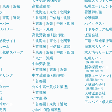
大学受験 映像授業
転職スカウトサ
｜
東海
｜
近畿
高校受験 塾
転職エージェン
ット
└
北海道
｜
東北
｜
北関東
看護師転職
｜
東海
｜
近畿
└
首都圏
｜
甲信越・北陸
介護転職
ーパー
└
東海
｜
近畿
｜
中国・四国
ハイクラス・
リバリー
└
九州・沖縄
ミドルクラス転
高校受験 個別指導塾
派遣会社
納税サイト
└
北海道
｜
東北
｜
北関東
工場・製造業派
ルーム
└
首都圏
｜
甲信越・北陸
派遣求人サイト
ル収納スペース
└
東海
｜
近畿
｜
中国・四国
求人情報サービ
ナ
└
九州・沖縄
転職サイト
（採用担当向け）
中学受験 塾
新卒採用サイト
社
└
首都圏
｜
東海
｜
近畿
（採用担当向け）
アリング
中学受験 個別指導塾
新卒エージェン
（採用担当向け）
ー
└
首都圏
人材紹介会社
タカー
公立中高一貫校対策 塾
（採用担当向け）
ス
└
首都圏
人材派遣会社
（採用担当向け）
社
小学生 塾
アルバイト求人
報サイト
└
首都圏
｜
東海
｜
近畿
売店
小学生 個別指導塾