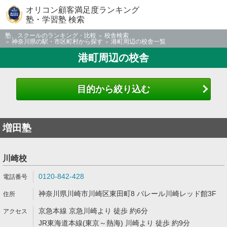
オリコン顧客満足度ランキング
塾・学習塾 検索
塾、スクールのランキング・比較
校舎検索
神奈川県の駅・市区町村から探す
港町周辺の校舎一覧
港町周辺の校舎
目的から絞り込む
増田塾
川崎校
0120-842-428
神奈川県川崎市川崎区東田町8 パレール川崎レッド館3F
京急本線 京急川崎より 徒歩 約6分
JR東海道本線(東京～熱海) 川崎より 徒歩 約9分