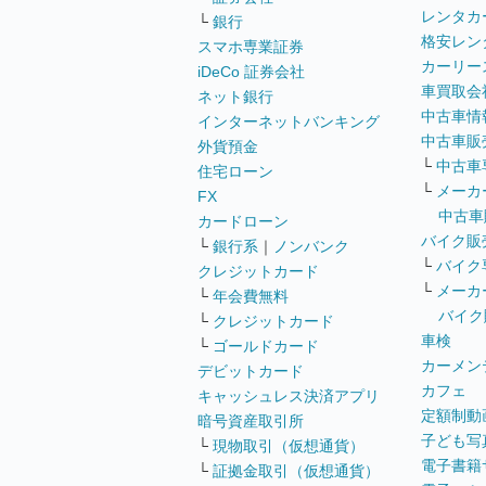
レンタカ
└
銀行
格安レン
スマホ専業証券
カーリー
iDeCo 証券会社
車買取会
ネット銀行
中古車情
インターネットバンキング
中古車販
外貨預金
└
中古車
住宅ローン
└
メーカ
FX
中古車
カードローン
バイク販
└
銀行系
｜
ノンバンク
└
バイク
クレジットカード
└
メーカ
└
年会費無料
バイク
└
クレジットカード
車検
└
ゴールドカード
カーメン
デビットカード
カフェ
キャッシュレス決済アプリ
定額制動
暗号資産取引所
子ども写
└
現物取引（仮想通貨）
電子書籍
└
証拠金取引（仮想通貨）