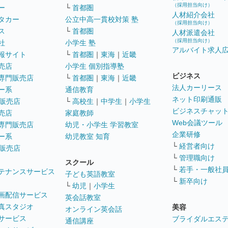
（採用担当向け）
ー
└
首都圏
人材紹介会社
タカー
公立中高一貫校対策 塾
（採用担当向け）
ス
└
首都圏
人材派遣会社
（採用担当向け）
社
小学生 塾
アルバイト求人
報サイト
└
首都圏
｜
東海
｜
近畿
売店
小学生 個別指導塾
ビジネス
専門販売店
└
首都圏
｜
東海
｜
近畿
法人カーリース
ー系
通信教育
ネット印刷通販
販売店
└
高校生
｜
中学生
｜
小学生
ビジネスチャッ
売店
家庭教師
Web会議ツール
専門販売店
幼児・小学生 学習教室
企業研修
ー系
幼児教室 知育
└
経営者向け
販売店
└
管理職向け
スクール
└
若手・一般社
テナンスサービス
子ども英語教室
└
新卒向け
└
幼児
｜
小学生
画配信サービス
英会話教室
真スタジオ
美容
オンライン英会話
サービス
ブライダルエス
通信講座