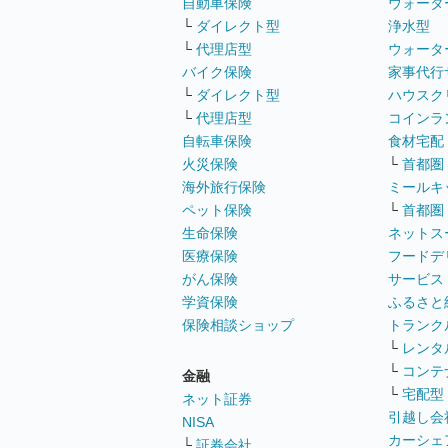
自動車保険
ウォータ
└
ダイレクト型
浄水型
└
代理店型
ウォータ
バイク保険
家事代行
└
ダイレクト型
ハウスク
└
代理店型
コインラ
自転車保険
食材宅配
火災保険
└
首都圏
海外旅行保険
ミールキ
ペット保険
└
首都圏
生命保険
ネットス
医療保険
フードデ
がん保険
サービス
学資保険
ふるさと
保険相談ショップ
トランク
└
レンタ
└
コンテ
金融
└
宅配型
ネット証券
引越し会
NISA
カーシェ
└
証券会社