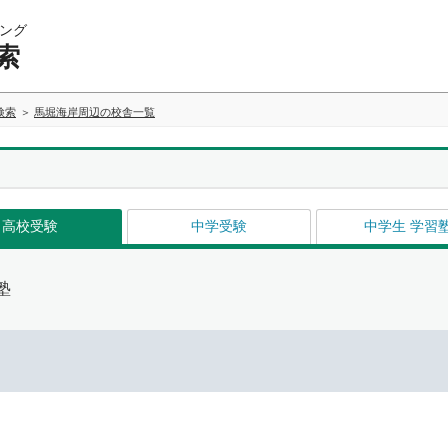
ング
索
検索
馬堀海岸周辺の校舎一覧
高校受験
中学受験
中学生 学習
塾