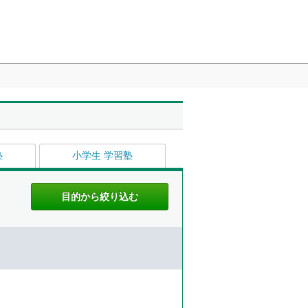
塾
小学生 学習塾