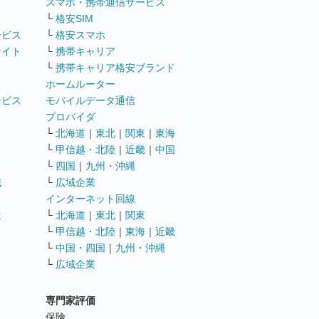
ト
スマホ・携帯通信サービス
└
格安SIM
ービス
└
格安スマホ
サイト
└
携帯キャリア
└
携帯キャリア格安ブランド
ホームルーター
ービス
モバイルデータ通信
ト
プロバイダ
└
北海道
｜
東北
｜
関東
｜
東海
└
甲信越・北陸
｜
近畿
｜
中国
└
四国
｜
九州・沖縄
職
└
広域企業
インターネット回線
遣
└
北海道
｜
東北
｜
関東
└
甲信越・北陸
｜
東海
｜
近畿
ス
└
中国・四国
｜
九州・沖縄
└
広域企業
専門家評価
ト
保険