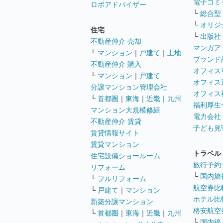
電子コミ
ロボアドバイザー
└
総合型
└
オリジ
住宅
└
出版社
不動産仲介 売却
マンガア
└
マンション
｜
戸建て
｜
土地
ブランド
不動産仲介 購入
オフィス
└
マンション
｜
戸建て
オフィス
分譲マンション管理会社
オフィス
└
首都圏
｜
東海
｜
近畿
｜
九州
福利厚生
マンション大規模修繕
電力会社
不動産仲介 賃貸
子ども見
賃貸情報サイト
賃貸マンション
トラベル
住宅設備ショールーム
旅行予約
リフォーム
└
国内旅
└
フルリフォーム
航空券比
└
戸建て
｜
マンション
ホテル比
新築分譲マンション
格安航空券
└
首都圏
｜
東海
｜
近畿
｜
九州
└
国内線