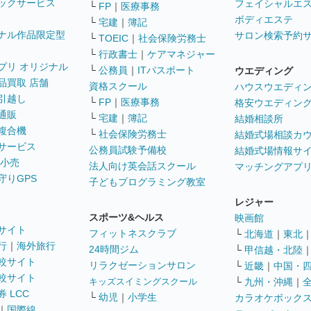
ックサービス
フェイシャルエ
└
FP
｜
医療事務
ボディエステ
└
宅建
｜
簿記
ナル作品限定型
サロン検索予約
└
TOEIC
｜
社会保険労務士
└
行政書士
｜
ケアマネジャー
プリ オリジナル
└
公務員
｜
ITパスポート
ウエディング
品買取 店舗
資格スクール
ハウスウエディ
引越し
└
FP
｜
医療事務
格安ウエディン
通販
└
宅建
｜
簿記
結婚相談所
複合機
└
社会保険労務士
結婚式場相談カ
サービス
公務員試験予備校
結婚式場情報サ
 小売
法人向け英会話スクール
マッチングアプ
守りGPS
子どもプログラミング教室
レジャー
スポーツ&ヘルス
映画館
サイト
フィットネスクラブ
└
北海道
｜
東北
行
｜
海外旅行
24時間ジム
└
甲信越・北陸
較サイト
リラクゼーションサロン
└
近畿
｜
中国・
較サイト
キッズスイミングスクール
└
九州・沖縄
｜
 LCC
└
幼児
｜
小学生
カラオケボック
｜
国際線