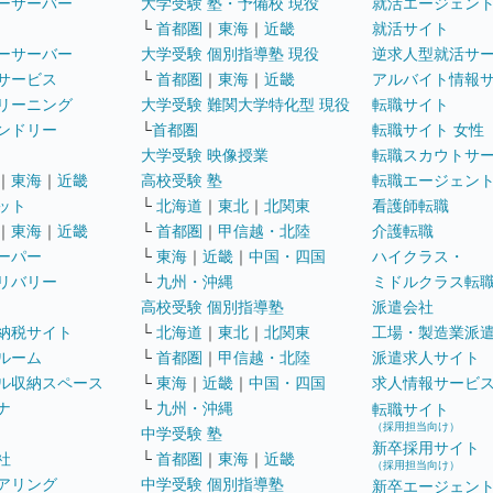
ーサーバー
大学受験 塾・予備校 現役
就活エージェン
└
首都圏
｜
東海
｜
近畿
就活サイト
ーサーバー
大学受験 個別指導塾 現役
逆求人型就活サ
サービス
└
首都圏
｜
東海
｜
近畿
アルバイト情報
リーニング
大学受験 難関大学特化型 現役
転職サイト
ンドリー
└
首都圏
転職サイト 女性
大学受験 映像授業
転職スカウトサ
｜
東海
｜
近畿
高校受験 塾
転職エージェン
ット
└
北海道
｜
東北
｜
北関東
看護師転職
｜
東海
｜
近畿
└
首都圏
｜
甲信越・北陸
介護転職
ーパー
└
東海
｜
近畿
｜
中国・四国
ハイクラス・
リバリー
└
九州・沖縄
ミドルクラス転
高校受験 個別指導塾
派遣会社
納税サイト
└
北海道
｜
東北
｜
北関東
工場・製造業派
ルーム
└
首都圏
｜
甲信越・北陸
派遣求人サイト
ル収納スペース
└
東海
｜
近畿
｜
中国・四国
求人情報サービ
ナ
└
九州・沖縄
転職サイト
（採用担当向け）
中学受験 塾
新卒採用サイト
社
└
首都圏
｜
東海
｜
近畿
（採用担当向け）
アリング
中学受験 個別指導塾
新卒エージェン