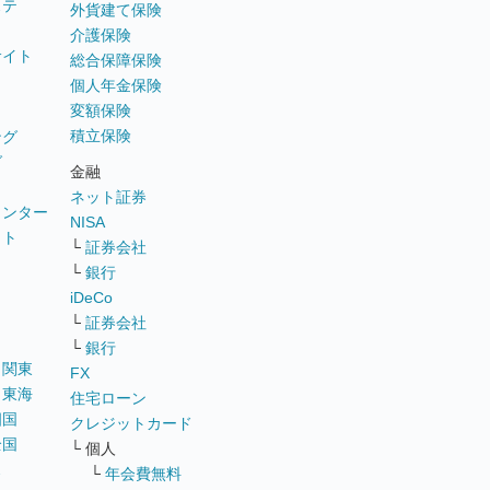
ステ
外貨建て保険
介護保険
サイト
総合保障保険
個人年金保険
変額保険
積立保険
ング
グ
金融
ネット証券
ウンター
NISA
イト
└
証券会社
リ
└
銀行
iDeCo
└
証券会社
└
銀行
｜
関東
FX
｜
東海
住宅ローン
四国
クレジットカード
全国
└ 個人
ス
└
年会費無料