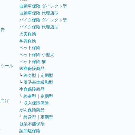
自動車保険 ダイレクト型
自動車保険 代理店型
バイク保険 ダイレクト型
バイク保険 代理店型
広告
火災保険
学資保険
ペット保険
ペット保険 小型犬
ペット保険 猫
トツール
医療保険商品
└
終身型
｜
定期型
└
引受基準緩和型
生命保険商品
└
終身型
｜
定期型
員向け
└
収入保障保険
がん保険商品
└
終身型
｜
定期型
就業不能保険
テ
認知症保険