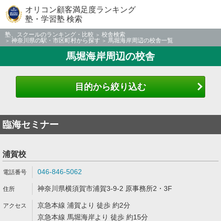
オリコン顧客満足度ランキング
塾・学習塾 検索
塾、スクールのランキング・比較
校舎検索
神奈川県の駅・市区町村から探す
馬堀海岸周辺の校舎一覧
馬堀海岸周辺の校舎
目的から絞り込む
臨海セミナー
浦賀校
046-846-5062
神奈川県横須賀市浦賀3-9-2 原事務所2・3F
京急本線 浦賀より 徒歩 約2分
京急本線 馬堀海岸より 徒歩 約15分