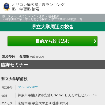
オリコン顧客満足度ランキング
塾・学習塾 検索
塾、スクールのランキング・比較
校舎検索
神奈川県の駅・市区町村から探す
県立大学周辺の校舎一覧
県立大学周辺の校舎
目的から絞り込む
高校受験： 集団塾
の絞り込み
臨海セミナー
県立大学駅前校
046-820-2821
神奈川県横須賀市安浦町3-16-4 しんわ本社ビル3・4F
京急本線 県立大学より 徒歩 約3分