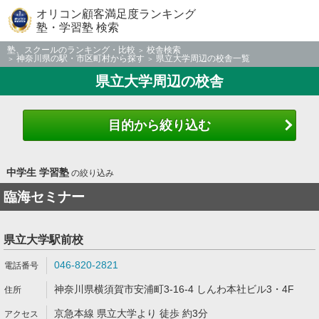
オリコン顧客満足度ランキング
塾・学習塾 検索
塾、スクールのランキング・比較
校舎検索
神奈川県の駅・市区町村から探す
県立大学周辺の校舎一覧
県立大学周辺の校舎
目的から絞り込む
中学生 学習塾
の絞り込み
臨海セミナー
県立大学駅前校
046-820-2821
神奈川県横須賀市安浦町3-16-4 しんわ本社ビル3・4F
京急本線 県立大学より 徒歩 約3分