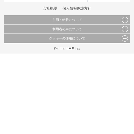
会社概要
個人情報保護方針
引用・転載について
利用者の声について
当サイトで公開されている情報（文字、写真、イラスト、画像データ等）及びこれらの配
置・編集および構造などについての著作権は株式会社oricon MEに帰属しております。
クッキーの使用について
当サイトに掲載している内容はすべてサービスの利用者が提出された見解・感想です。
これらの情報を権利者の許可なく無断転載・複製などの二次利用を行うことは固く禁じて
弊社が内容について正確性を含め一切保証するものではありません。
おります。
© oricon ME inc.
このサイトでは Cookie を使用して、ユーザーに合わせたコンテンツや広告の表示、ソー
弊社の見解・ 意見ではないことをご理解いただいた上でご覧ください。
シャル メディア機能の提供、広告の表示回数やクリック数の測定を行っています。
また、ユーザーによるサイトの利用状況についても情報を収集し、ソーシャル メディア
や広告配信、データ解析の各パートナーに提供しています。
各パートナーは、この情報とユーザーが各パートナーに提供した他の情報や、ユーザーが
各パートナーのサービスを使用したときに収集した他の情報を組み合わせて使用すること
があります。