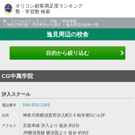
オリコン顧客満足度ランキング
塾・学習塾 検索
塾、スクールのランキング・比較
校舎検索
神奈川県の駅・市区町村から探す
逸見周辺の校舎一覧
逸見周辺の校舎
目的から絞り込む
CG中萬学院
汐入スクール
046-820-1365
神奈川県横須賀市汐入町2-3 柏木第5ビル2F
京急本線 汐入より 徒歩 約2分
JR横須賀線 横須賀より 徒歩 約9分